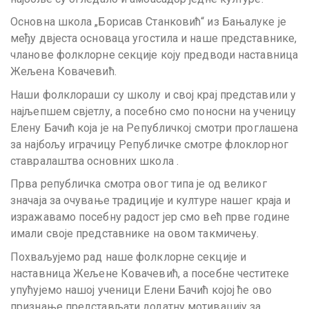
Основна школа „Борисав Станковић“ из Бањалуке је
међу двјеста основаца угостила и наше представнике,
чланове фолклорне секције коју предводи наставница
Жељена Ковачевић.
Наши фолклораши су школу и свој крај представили у
најљепшем свјетлу, а посебно смо поносни на ученицу
Елену Бачић која је на Републичкој смотри проглашена
за најбољу играчицу Републичке смотре флоклорног
ставралаштва oсновних школа .
Прва републичка смотра овог типа је од великог
значаја за очување традиције и културе нашег краја и
изражавамо посебну радост јер смо већ прве године
имали своје представнике на овом такмичењу.
Похваљујемо рад наше фолклорне секције и
наставница Жељене Ковачевић, а посебне честитеке
упућујемо нашој ученици Елени Бачић којој ће ово
признање представљати додатну мотивацију за