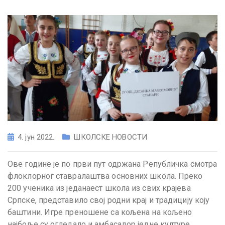
4. јун 2022.
ШКОЛСКЕ НОВОСТИ
Ове године је по први пут одржана Републичка смотра
флоклорног ставралаштва oсновних школа. Преко
200 ученика из једанаест школа из свих крајева
Српске, представило свој родни крај и традицију коју
баштини. Игре преношене са кољена на кољено
најбоље су огледало и амбасадор једне културе.