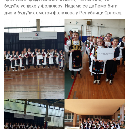
будуће успјехе у фолклору. Надамо се да ћемо бити
дио и будућих смотри фолклора у Републици Српској.