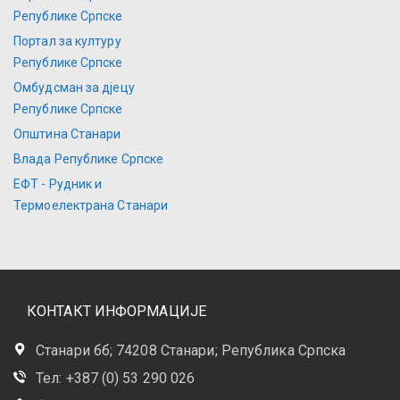
Републике Српске
Портал за културу
Републике Српске
Омбудсман за дјецу
Републике Српске
Општина Станари
Влада Републике Српске
ЕФТ - Рудник и
Термоелектрана Станари
КОНТАКТ ИНФОРМАЦИЈЕ
Станари бб; 74208 Станари; Република Српска
Тел: +387 (0) 53 290 026