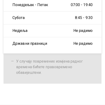
Понедјељак - Петак
07:00 - 19:40
Субота
8:45 - 9:30
Недјеља
Не радимо
Државни празници
Не радимо
У случају повремених измјена радног
времена бићете правовремено
обавијештени.