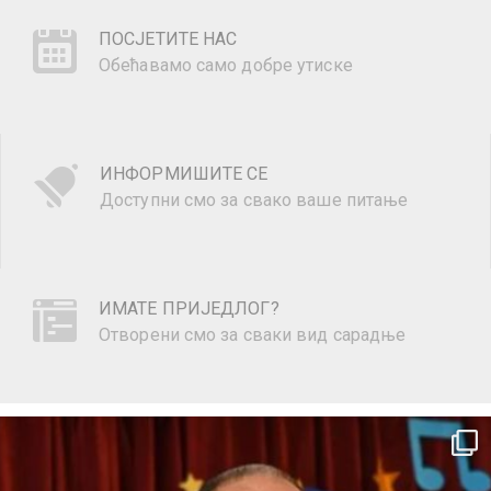
ПОСЈЕТИТЕ НАС
Обећавамо само добре утиске
ИНФОРМИШИТЕ СЕ
Доступни смо за свако ваше питање
ИМАТЕ ПРИЈЕДЛОГ?
Отворени смо за сваки вид сарадње