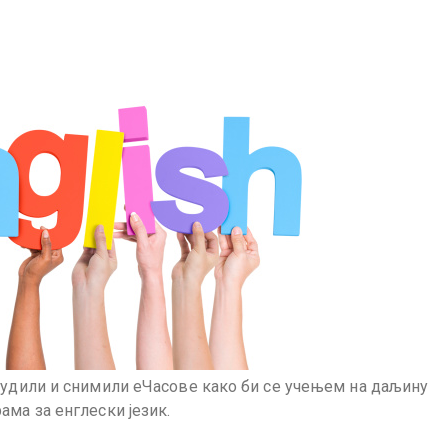
трудили и снимили еЧасове како би се учењем на даљину
ама за енглески језик.