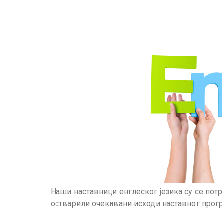
Наши наставници енглеског језика су се по
остварили очекивани исходи наставног прогр