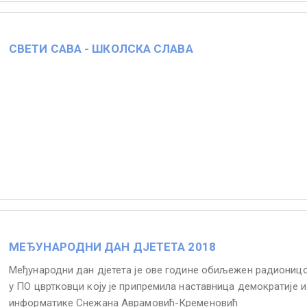
СВЕТИ САВА - ШКОЛСКА СЛАВА
МЕЂУНАРОДНИ ДАН ДЈЕТЕТА 2018
Међународни дан дјетета је ове године обиљежен радиониц
у ПО цвртковци коју је припремила наставница демократије и
информатике Снежана Аврамовић-Кременовић