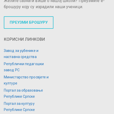
Желите сазнати више о нашој школи? Преузмите е-
брошуру коју су израдили наши ученици.
ПРЕУЗМИ БРОШУРУ
КОРИСНИ ЛИНКОВИ
Завод за уџбенике и
наставна средства
Републички педагошки
завод РС
Министарство просвјете и
културе
Портал за образовање
Републике Српске
Портал за културу
Републике Српске