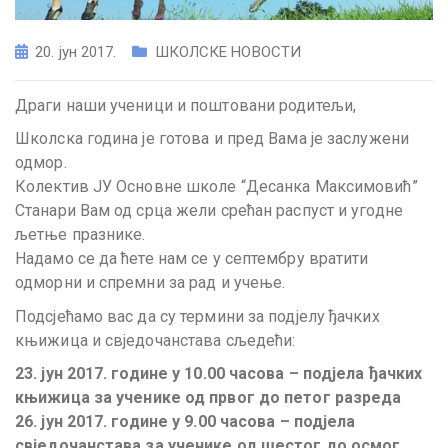
20. јун 2017.
ШКОЛСКЕ НОВОСТИ
Драги наши ученици и поштовани родитељи,
Школска година је готова и пред Вама је заслужени
одмор.
Колектив ЈУ Основне школе “Десанка Максимовић”
Станари Вам од срца жели срећан распуст и угодне
љетње празнике.
Надамо се да ћете нам се у септембру вратити
одморни и спремни за рад и учење.
Подсјећамо вас да су термини за подјелу ђачких
књижица и свједочанстава сљедећи:
23. јун 2017. године у 10.00 часова – подјела ђачких
књижица за ученике од првог до петог разреда
26. јун 2017. године у 9.00 часова – подјела
свједочанстава за ученике од шестог до осмог