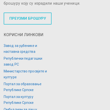
брошуру коју су израдили наши ученици.
ПРЕУЗМИ БРОШУРУ
КОРИСНИ ЛИНКОВИ
Завод за уџбенике и
наставна средства
Републички педагошки
завод РС
Министарство просвјете и
културе
Портал за образовање
Републике Српске
Портал за културу
Републике Српске
Омбудсман за дјецу