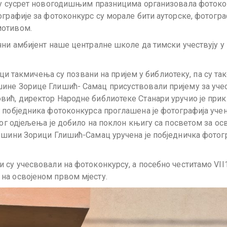
е у сусрет новогодишњим празницима организовала фоток
ографије за фотоконкурс су морале бити ауторске, фотогр
мотивом.
чни амбијент наше централне школе да тимски учествују у
ици такмичења су позвани на пријем у библиотеку, па су так
ине Зорице Глишић- Самац присуствовали пријему за уче
вић, директор Народне библиотеке Станари уручио је при
 побједника фотоконкурса проглашена је фотографија уче
вог одјељења је добило на поклон књигу са посветом за ос
ешини Зорици Глишић-Самац уручена је побједничка фотог
 су учесвовали на фотоконкурсу, а посебно честитамо VII
на освојеном првом мјесту.