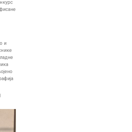
онкурс
афисане
о и
снике
кладне
ника
војено
рафија
1