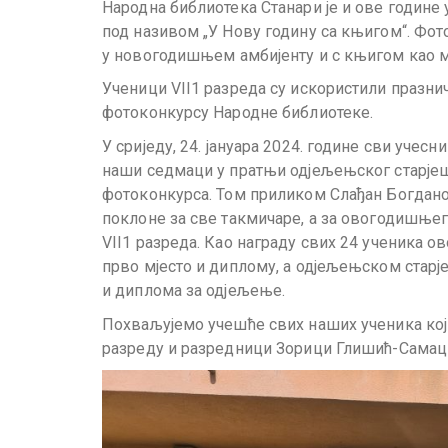
Народна библиотека Станари је и ове годин
под називом „У Нову годину са књигом“. Фот
у новогодишњем амбијенту и с књигом као 
Ученици VII1 разреда су искористили празни
фотоконкурсу Народне библиотеке.
У
сриједу, 24. јануара 2024. године сви учесн
наши седмаци у пратњи одјељењског старјеш
фотоконкурса. Том приликом Слађан Богдано
поклоне за све такмичаре, а за овогодишњег
VII1 разреда. Као награду свих 24 ученика о
прво мјесто и диплому, а одјељењском старј
и диплома за одјељење.
Похваљујемо учешће свих наших ученика који
разреду и разредници Зорици Глишић-Самац 