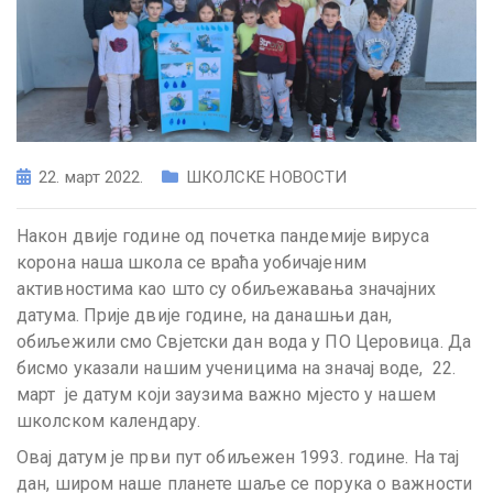
22. март 2022.
ШКОЛСКЕ НОВОСТИ
Након двије године од почетка пандемије вируса
корона наша школа се враћа уобичајеним
активностима као што су обиљежавања значајних
датума. Прије двије године, на данашњи дан,
обиљежили смо Свјетски дан вода у ПО Церовица. Да
бисмо указали нашим ученицима на значај воде, 22.
март је датум који заузима важно мјесто у нашем
школском календару.
Овај датум је први пут обиљежен 1993. године. На тај
дан, широм наше планете шаље се порука о важности