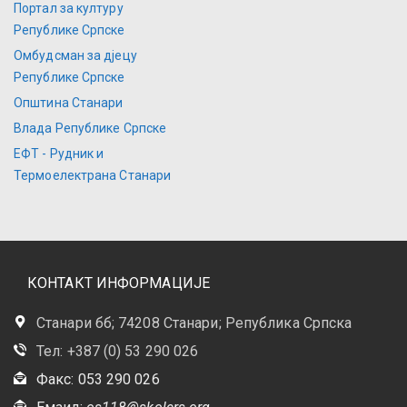
Портал за културу
Републике Српске
Омбудсман за дјецу
Републике Српске
Општина Станари
Влада Републике Српске
ЕФТ - Рудник и
Термоелектрана Станари
КОНТАКТ ИНФОРМАЦИЈЕ
Станари бб; 74208 Станари; Република Српска
Тел: +387 (0) 53 290 026
Факс: 053 290 026