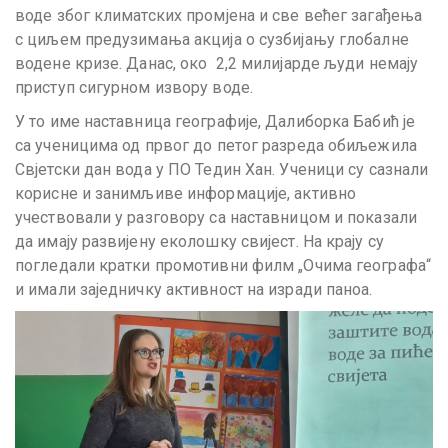
воде због климатских промјена и све већег загађења
с циљем предузимања акција о сузбијању глобалне
водене кризе. Данас, око 2,2 милијарде људи немају
приступ сигурном извору воде.
У то име наставница географије, Далиборка Бабић је
са ученицима од првог до петог разреда обиљежила
Свјетски дан вода у ПО Тедин Хан. Ученици су сазнали
корисне и занимљиве информације, активно
учествовали у разговору са наставницом и показали
да имају развијену еколошку свијест. На крају су
погледали кратки промотивни филм „Очима географа“
и имали заједничку активност на изради паноа.