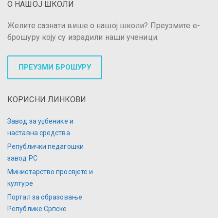
О НАШОЈ ШКОЛИ
Желите сазнати више о нашој школи? Преузмите е-
брошуру коју су израдили наши ученици.
ПРЕУЗМИ БРОШУРУ
КОРИСНИ ЛИНКОВИ
Завод за уџбенике и
наставна средства
Републички педагошки
завод РС
Министарство просвјете и
културе
Портал за образовање
Републике Српске