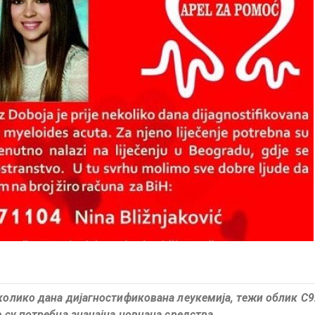
еколико дана дијагностификована леукемија, тежи облик C
е су потребна значајна новчана средства.