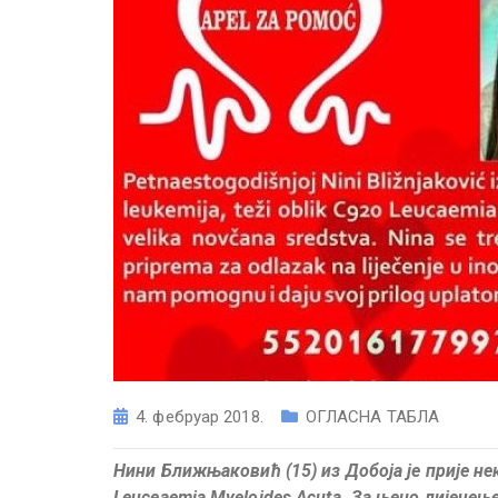
4. фебруар 2018.
ОГЛАСНА ТАБЛА
Нини Ближњаковић (15) из Добоја је прије н
Leuceaemia Myeloides Acuta. За њено лијечењ