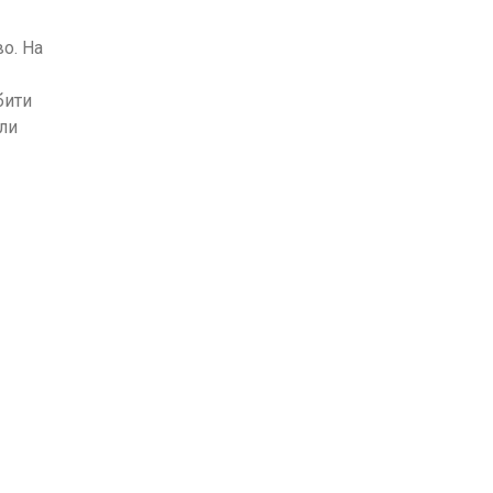
во. На
бити
ли