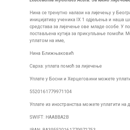
Нина се тренутно налази на лијечењу у Беогр
иницијативу ученика IX 1 одјељења и наша ш
средстава за лијечење ове младе особе. У по
постављена кутија за прикупљање помоћи. Мо
уплатом на име,
Нина Ближњаковић
Сврха: уплата помоћ за лијечење
Уплате у Босни и Херцеговини можете уплати
5520161779971104
Уплате из иностранства можете уплатити на 
SWIFT: HAABBA2B
IBAN: BA395520161779972753