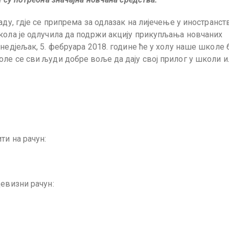
аду, гдје се припрема за одлазак на лијечење у иностранст
кола је одлучила да подржи акцију прикупљања новчаних
недјељак, 5. фебруара 2018. године ће у холу наше школе 
ле се сви људи добре воље да дају свој прилог у школи и
ти на рачун:
девизни рачун: