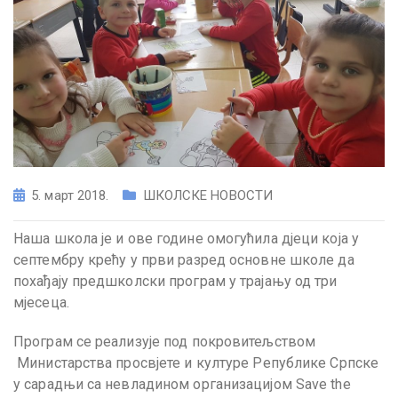
5. март 2018.
ШКОЛСКЕ НОВОСТИ
Наша школа је и ове године омогућила дјеци која у
септембру крећу у први разред основне школе да
похађају предшколски програм у трајању од три
мјесеца.
Програм се реализује под покровитељством
Министарства просвјете и културе Републике Српске
у сарадњи са невладином организацијом Save the