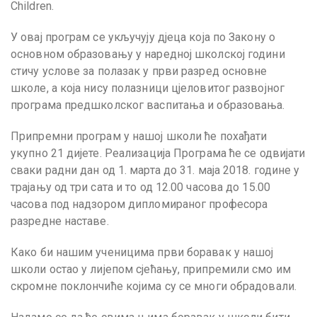
Children.
У овај програм се укључују дјеца која по Закону о
основном образовању у наредној школској години
стичу услове за полазак у први разред основне
школе, а која нису полазници цјеловитог развојног
програма предшколског васпитања и образовања.
Припремни програм у нашој школи ће похађати
укупно 21 дијете. Реализација Програма ће се одвијати
сваки радни дан од 1. марта до 31. маја 2018. године у
трајању од три сата и то од 12.00 часова до 15.00
часова под надзором дипломираног професора
разредне наставе.
Како би нашим ученицима први боравак у нашој
школи остао у лијепом сјећању, припремили смо им
скромне поклончиће којима су се многи обрадовали.