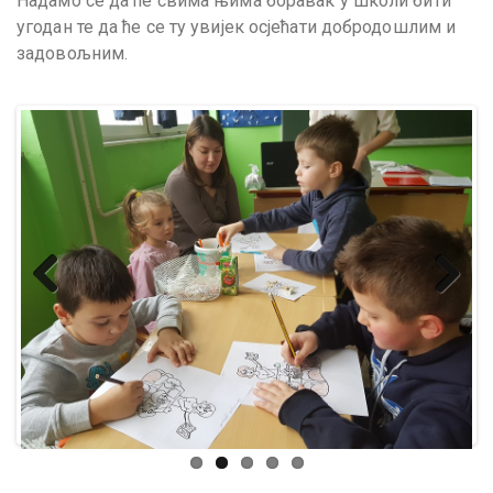
Надамо се да ће свима њима боравак у школи бити
угодан те да ће се ту увијек осјећати добродошлим и
задовољним.
Previ
Next
ous