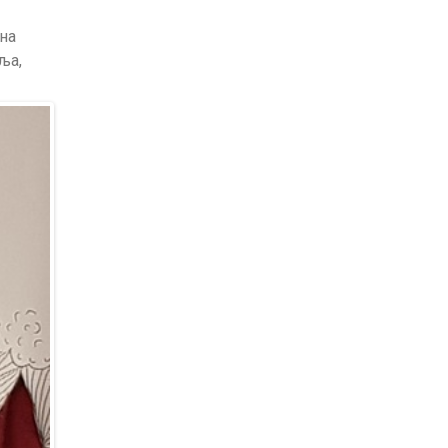
на
ља,