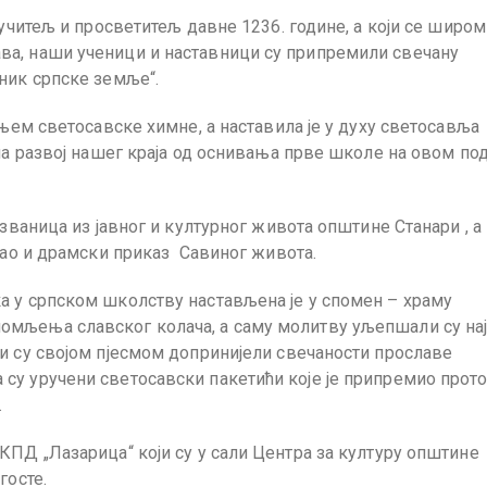
 учитељ и просветитељ давне 1236. године, а који се широм
ва, наши ученици и наставници су припремили свечану
ник српске земље“.
ењем светосавске химне, а наставила је у духу светосавља
на развој нашег краја од оснивања прве школе на овом под
 званица из јавног и културног живота општине Станари , а
као и драмски приказ Савиног живота.
а у српском школству настављена је у спомен – храму
омљења славског колача, а саму молитву уљепшали су на
и су својом пјесмом допринијели свечаности прославе
у уручени светосавски пакетићи које је припремио протој
.
КПД „Лазарица“ који су у сали Центра за културу општине
госте.