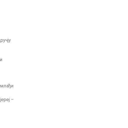
ручју
 и
јмлађи
ереј –