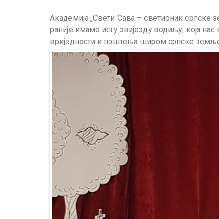
Академија „Свети Сава – светионик српске з
раније имамо исту звијезду водиљу, која нас 
вриједности и поштења широм српске земље,