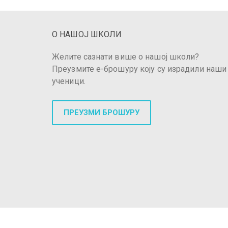
О НАШОЈ ШКОЛИ
Желите сазнати више о нашој школи?
Преузмите е-брошуру коју су израдили наши
ученици.
ПРЕУЗМИ БРОШУРУ
© 2018 ЈУ