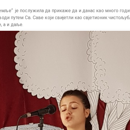
емље“ је послужила да прикаже да и данас као много годи
води путем Св. Саве који свијетли као свјетионик чистољуб
 а и даље.