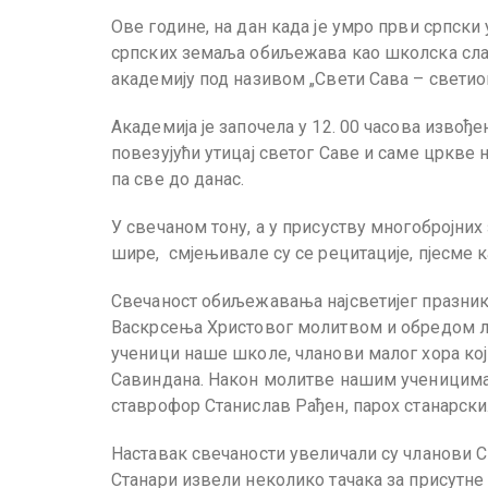
Ове године, на дан када је умро први српски
српских земаља обиљежава као школска сла
академију под називом „Свети Сава – светио
Академија је започела у 12. 00 часова извођ
повезујући утицај светог Саве и саме цркве 
па све до данас.
У свечаном тону, а у присуству многобројних
шире, смјењивале су се рецитације, пјесме 
Свечаност обиљежавања најсветијег празник
Васкрсења Христовог молитвом и обредом л
ученици наше школе, чланови малог хора кој
Савиндана. Након молитве нашим ученицима с
ставрофор Станислав Рађен, парох станарски
Наставак свечаности увеличали су чланови С
Станари извели неколико тачака за присутне 