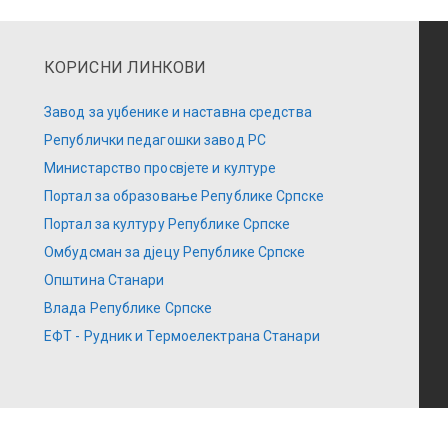
КОРИСНИ ЛИНКОВИ
Завод за уџбенике и наставна средства
Републички педагошки завод РС
Министарство просвјете и културе
Портал за образовање Републике Српске
Портал за културу Републике Српске
Омбудсман за дјецу Републике Српске
Општина Станари
Влада Републике Српске
ЕФТ - Рудник и Термоелектрана Станари
 Основна школа "Десанка Максимовић" Станари. Сва права