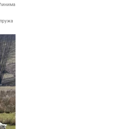
аћинима
 пружа