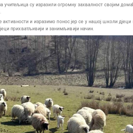
на учитељица су изразили огромну захвалност својим дом
.
активности и изразимо понос јер се у нашој школи дјеци
 дјеци прихватљивији и занимљивији начин.