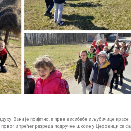
духу. Вани је пријатно, а прве висибабе и љубичице красе
 првог и трећег разреда подручне школе у Церовици са с