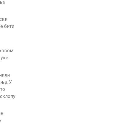
ња
ски
ће бити
иховом
руке
чили
ња. У
 то
 склопу
ин
е