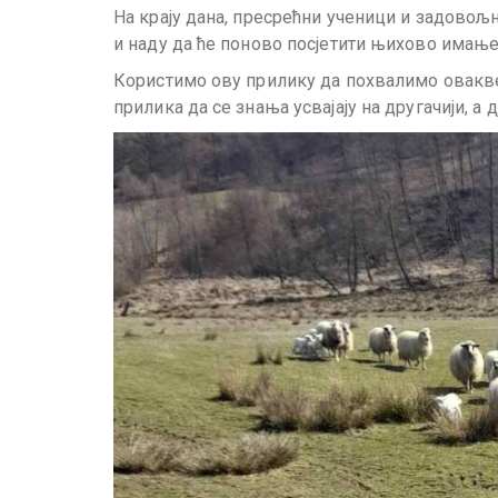
На крају дана, пресрећни ученици и задовољ
и наду да ће поново посјетити њихово имање
Користимо ову прилику да похвалимо овакве 
прилика да се знања усвајају на другачији, а