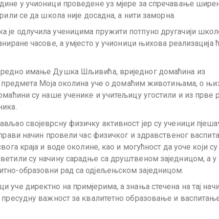
одине у учионици проведене уз мјере за спречавање шире
рили се да школа није досадна, а нити заморна.
а је одлучила ученицима пружити потпуно другачији школ
ниране часове, а умјесто у учионици њихова реализација 
вредно имање Душка Шљивића, вриједног домаћина из
пу предмета Моја околина уче о домаћим животињама, о њ
омаћини су наше ученике и учитељицу угостили и из прве 
еника.
ављао својеврсну физичку активност јер су ученици пјеша
 прави начин провели час физичког и здравственог васпита
ога краја и воде околине, као и могућност да уоче који су
ветили су начину сарадње са друштвеном заједницом, а у
итно-образовни рад са одјељењском заједницом.
 уче директно на примјерима, а знања стечена на тај нач
а пресудну важност за квалитетно образовање и васпитањ