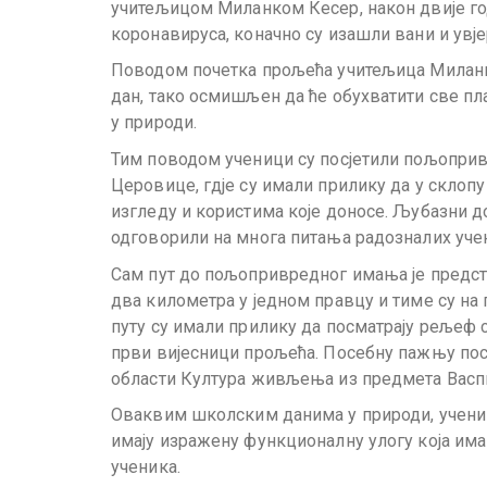
учитељицом Миланком Кесер, након двије г
коронавируса, коначно су изашли вани и увје
Поводом почетка прољећа учитељица Миланк
дан, тако осмишљен да ће обухватити све пла
у природи.
Тим поводом ученици су посјетили пољопри
Церовице, гдје су имали прилику да у скло
изгледу и користима које доносе. Љубазни д
одговорили на многа питања радозналих уч
Сам пут до пољопривредног имања је предст
два километра у једном правцу и тиме су на
путу су имали прилику да посматрају рељеф св
први вијесници прољећа. Посебну пажњу пос
области Култура живљења из предмета Васп
Оваквим школским данима у природи, ученици
имају изражену функционалну улогу која им
ученика.