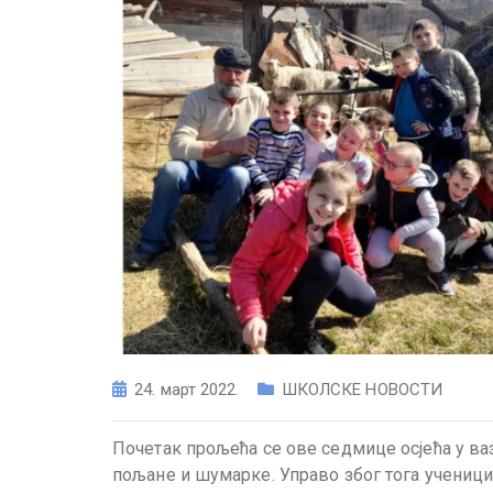
24. март 2022.
ШКОЛСКЕ НОВОСТИ
Почетак прољећа се ове седмице осјећа у ваз
пољане и шумарке. Управо због тога ученици