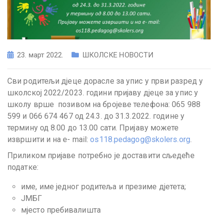
23. март 2022.
ШКОЛСКЕ НОВОСТИ
Сви родитељи дјеце дорасле за упис у први разред у
школској 2022/2023. години пријаву дјеце за упис у
школу врше позивом на бројеве телефона: 065 988
599 и 066 674 467 од 24.3. до 31.3.2022. године у
термину од 8.00 до 13.00 сати. Пријаву можете
извршити и на e- mail:
os118.pedagog@skolers.org
.
Приликом пријаве потребно је доставити сљедеће
податке:
име, име једног родитеља и презиме дјетета;
ЈМБГ
мјесто пребивалишта