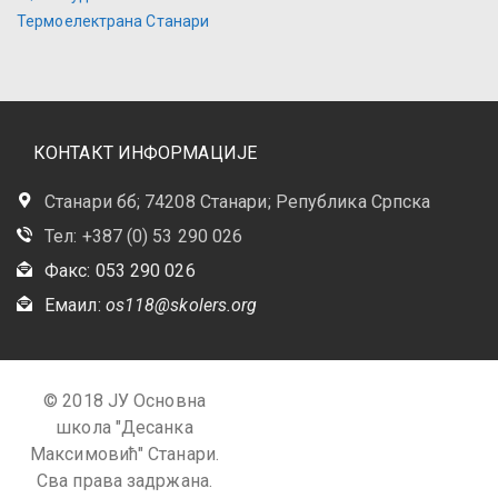
Термоелектрана Станари
КОНТАКТ ИНФОРМАЦИЈЕ
Станари бб; 74208 Станари; Република Српска
Тел: +387 (0) 53 290 026
Факс: 053 290 026
Емаил:
os118@skolers.org
© 2018 ЈУ Основна
школа "Десанка
Максимовић" Станари.
Сва права задржана.