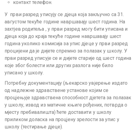
контакт телефон.
У први разред уписују се дјеца која закључно са 31.
августом текуће године навршавају шест година. На
захтјев родитеља , у први разред могу бити уписана и
дјеца која до краја текуће године навршавају шест
година уколико комисија за упис дјеце у први разред
процијени да је дијете спремно за полазак у школу. У
први разред уписује се и дијете старије од шест година
које због болести или других разлога није било
уписано у школу.
Потребну документацију (љекарско увјерење издато
од надлежне здравствене установе којим се
процјењује здравствена способност дјетета за полазак
у школу, извод из матичне књиге рођених, потврда о
мјесту пребивалишта) ћете доставити у школу
приликом доласка на процјену зрелости за упис у
школу (тестирање дјеце).