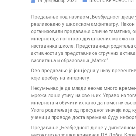
14. децембар 2022.
ШКОЛСКЕ НОВОСТИ
Предавање под називом „Безбједност дјеце у 
реализовано у школском амфитеатру. Након
организовали предавање сличне тематике, о
интернета, а поготово друштвених мрежа на
наставника школе. Представници родитеља с
активности уз представнике стручних актив
васпитања и образовања „Матко“.
Ово предавање је још једна у низу превент
које вребају на интернету.
Несумњиво је да млади веома много времена
мрежа лоше утичу на све њих. Управо из тог
интернета и обучити их како да помогну својо
Улога родитеља је од пресудног значаја код к
ученици проводе доста времена буду информ
Предавање „Безбједност дјеце у дигиталном 
високотехнолошки криминал ПУ Добој. Корис