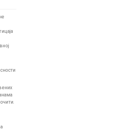
не
тицаја
вној
асности
вених
ранама
уочити.
за