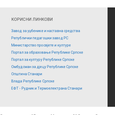
КОРИСНИ ЛИНКОВИ
Завод за уџбенике и наставна средства
Републички педагошки завод РС
Министарство просвјете и културе
Портал за образовање Републике Српске
Портал за културу Републике Српске
Омбудсман за дјецу Републике Српске
Општина Станари
Влада Републике Српске
ЕФТ - Рудник и Термоелектрана Станари