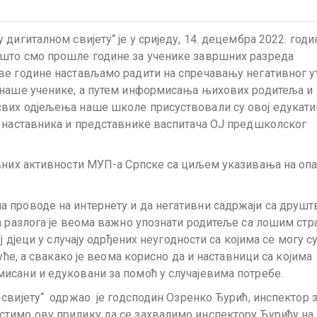
дигиталном свијету“ је у сриједу, 14. децембра 2022. годи
 што смо прошле године за ученике завршних разреда
ве године настављамо радити на спречавању негативног у
 наше ученике, а путем информисања њихових родитеља и
вих одјељења наше школе присуствовали су овој едукати
а наставника и представнике васпитача ОЈ предшколског
ивних активности МУП-а Српске са циљем указивања на оп
 проводе на интернету и да негативни садржаји са друшт
а разлога је веома важно упознати родитеље са лошим ст
ј дјеци у случају одрђених неугодности са којима се могу с
уће, а свакако је веома корисно да и наставници са којима
исани и едуковани за помоћ у случајевима потребе.
свијету“ одржао је годсподин Озренко Ђурић, инспектор 
тимо ову прилику да се захвалимо инспектору Ђурићу на