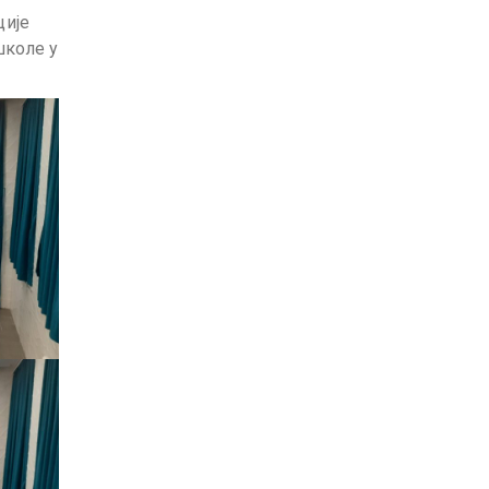
ције
школе у