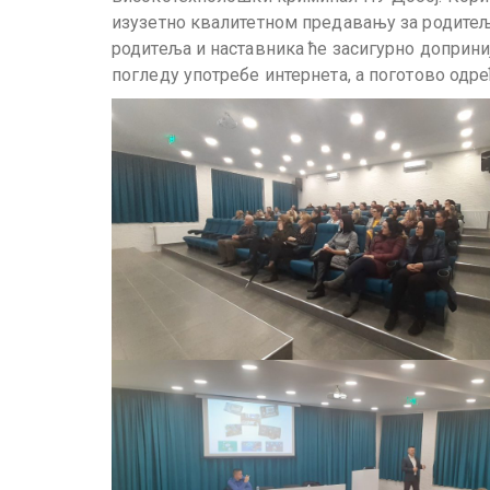
изузетно квалитетном предавању за родитељ
родитеља и наставника ће засигурно доприни
погледу употребе интернета, а поготово од