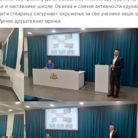
е и наставнике школе. Оваква и сличне активности едука
јети стварању сигурнијег окружења за све ученике наше 
ређених друштвених мрежа.