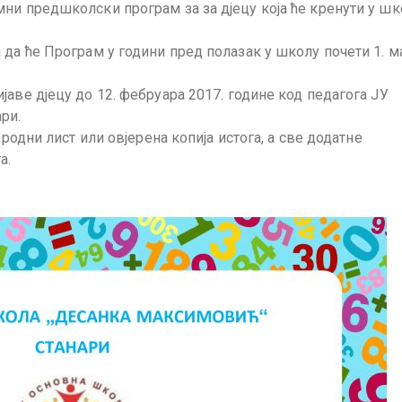
ни предшколски програм за за дјецу која ће кренути у шк
 да ће Програм у години пред полазак у школу почети 1. м
аве дјецу до 12. фебруара 2017. године код педагога ЈУ
ри.
 родни лист или овјерена копија истога, а све додатне
а.