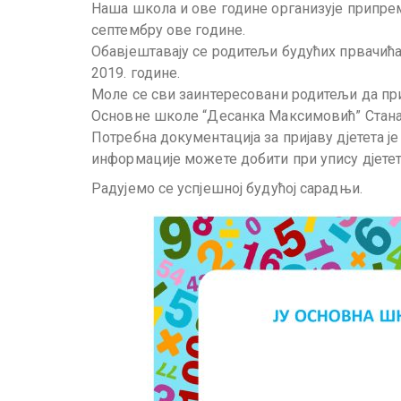
Наша школа и ове године организује припрем
септембру ове године.
Обавјештавају се родитељи будућих првачића
2019. године.
Моле се сви заинтересовани родитељи да приј
Основне школе “Десанка Максимовић” Стана
Потребна документација за пријаву дјетета је
информације можете добити при упису дјетет
Радујемо се успјешној будућој сарадњи.