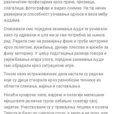
различитим професијама кроз приче, пјесмице,
слагалице, фотографије и видео снимке. На тај начин
развијана је способност уочавања односа и веза међу
људима.
Описивали смо поједина занимања људи те уочавали
како су одјевени и шта им је све потребно за њихов
рад. Радили смо на развијању фине и грубе моторике
кроз полигоне, вјежбања, дјечије плесове и вјежбе за
фину моторику. У циљу подстицања развоја говора и
увјежбавања игара улога, поједина занимања људи
смо обрадили кроз ситуационе игре.
Током ових истраживачких дана настали су радови
које су дјеца створила кроз разнобојне технике из
области сликања, вајања и састављања.
Носећи кухарске капе, варјаче и оклагије малишани
мјешовите јасличке групе озбиљно схватају свој
задатак. Учествовали су у прављењу пецива и колача.
Тијеста је било по цијелом столу, а мало и на поду, али