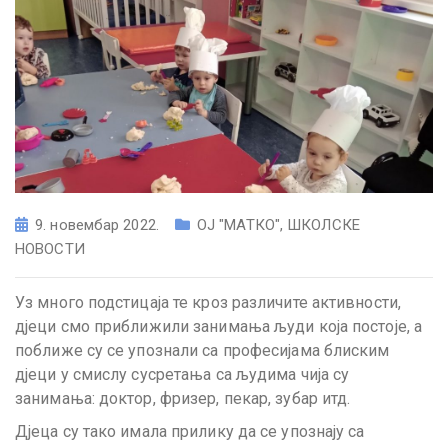
9. новембар 2022.
ОЈ "МАТКО"
,
ШКОЛСКЕ
НОВОСТИ
Уз много подстицаја те кроз различите активности,
дјеци смо приближили занимања људи која постоје, а
поближе су се упознали са професијама блиским
дјеци у смислу сусретања са људима чија су
занимања: доктор, фризер, пекар, зубар итд.
Дјеца су тако имала прилику да се упознају са