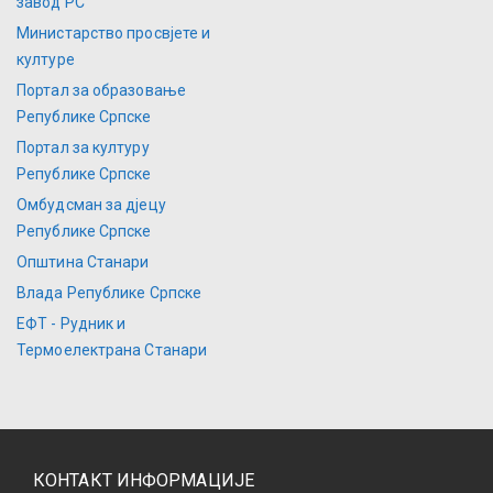
завод РС
Министарство просвјете и
културе
Портал за образовање
Републике Српске
Портал за културу
Републике Српске
Омбудсман за дјецу
Републике Српске
Општина Станари
Влада Републике Српске
ЕФТ - Рудник и
Термоелектрана Станари
КОНТАКТ ИНФОРМАЦИЈЕ