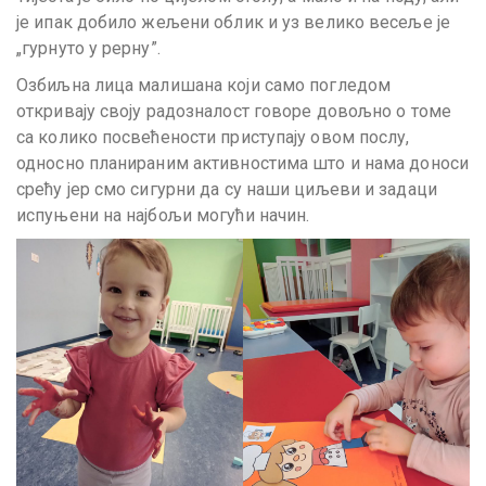
је ипак добило жељени облик и уз велико весеље је
„гурнуто у рерну”.
Озбиљна лица малишана који само погледом
откривају своју радозналост говоре довољно о томе
са колико посвећености приступају овом послу,
односно планираним активностима што и нама доноси
срећу јер смо сигурни да су наши циљеви и задаци
испуњени на најбољи могући начин.