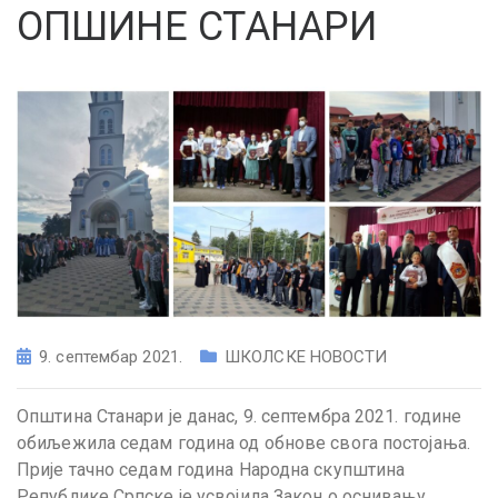
ОПШИНЕ СТАНАРИ
9. септембар 2021.
ШКОЛСКЕ НОВОСТИ
Општина Станари је данас, 9. септембра 2021. године
обиљежила седам година од обнове свога постојања.
Прије тачно седам година Народна скупштина
Републике Српске је усвојила Закон о оснивању