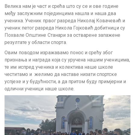
Велика нам је част и срећа што су се и ове године
међу заслужним појединцима нашла и наша два
ученика. Ученик првог разреда Николај Ковачевић и
ученик петог разреда Никола Гојковић добитници су
Похвале Општине Станари за остварене запажене
резултате у области спорта.
Овим поводом изражавамо понос и срећу због
признања и награда која су уручена нашим ученицима,
те им испред ученика и колектива наше школе
честитамо и желимо да наставе низати спортске
успјехе и у будућности, а да притом буду примјерни и
одлични ученици наше школе.