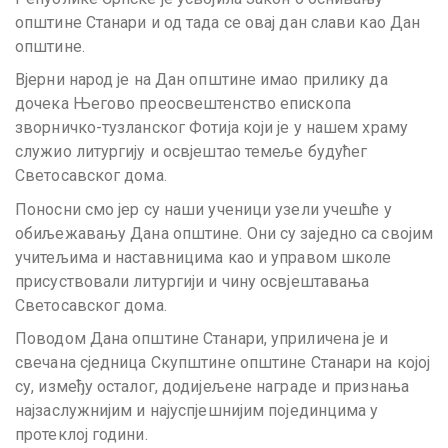
општине Станари и од тада се овај дан слави као Дан
општине.
Вјерни народ је на Дан општине имао прилику да
дочека Његово преосвештенство епископа
зворничко-тузланског Фотија који је у нашем храму
служио литургију и освјештао темеље будућег
Светосавског дома.
Поносни смо јер су наши ученици узели учешће у
обиљежавању Дана општине. Они су заједно са својим
учитељима и наставницима као и управом школе
присуствовали литургији и чину освјештавања
Светосавског дома.
Поводом Дана општине Станари, уприличена је и
свечана сједница Скупштине општине Станари на којој
су, између осталог, додијељене награде и признања
најзаслужнијим и најуспјешнијим појединцима у
протеклој години.