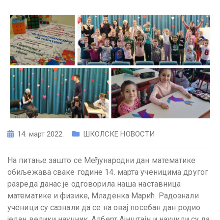
14. март 2022.
ШКОЛСКЕ НОВОСТИ
На питање зашто се Међународни дан математике
обиљежава сваке године 14. марта ученицима другог
разреда данас је одговорила наша наставница
математике и физике, Младенка Марић. Радознали
ученици су сазнали да се на овај посебан дан родио
један велики научник, Алберт Ајнштајн и научили су да