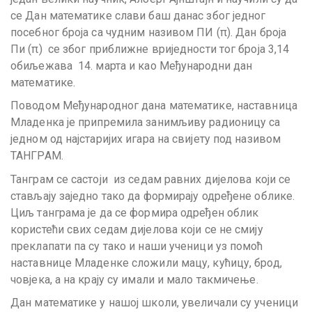
се Дан математике слави баш данас због једног
посебног броја са чудним називом ПИ (π). Дан броја
Пи (π) се због приближне вриједности тог броја 3,14
обиљежава 14. марта и као Међународни дан
математике.
Поводом Међународног дана математике, наставница
Младенка је припремила занимљиву радионицу са
једном од најстаријих игара на свијету под називом
ТАНГРАМ.
Танграм се састоји из седам равних дијелова који се
стављају заједно тако да формирају одређене облике.
Циљ танграма је да се формира одређен облик
користећи свих седам дијелова који се не смију
преклапати па су тако и наши ученици уз помоћ
наставнице Младенке сложили мацу, кућицу, брод,
човјека, а на крају су имали и мало такмичење.
Дан математике у нашој школи, увеличали су ученици