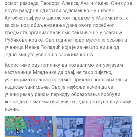
осмог разреда, Теодора, Алекса, Ана и Ивана. Они су за
други раздред одиграли одломак из Нушићеве
Аутобиографије о школском предмету Математика, а
за сам крај обиљежавања дана овога посебног
предмета организовали смо такмичење у слагању
Рубикове коцке. Ове године прво мјесто је освојила
ученица Ивана Попадић која је за нешто више од
једне минуте успјешно сложила коцку.
Користимо ову прилику да похвалимо ентузијазам
наставнице Младенке да овај, не тако ријетко,
ученицима страшан предмет прикаже као забаван и
надасве занимљив. Ово је најбољи начин да се
ученицима у раном периоду образовања пробуди
жеља да се математика учи на један потпуно другачији
начин.