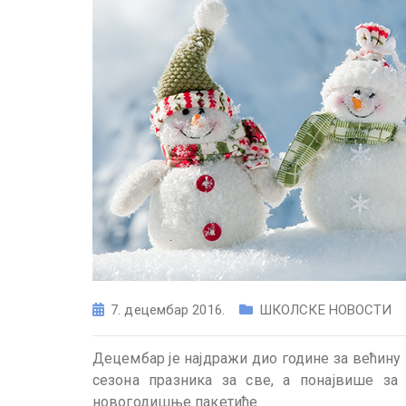
7. децембар 2016.
ШКОЛСКЕ НОВОСТИ
Децембар је најдражи дио године за већину 
сезона празника за све, а понајвише за 
новогодишње пакетиће.