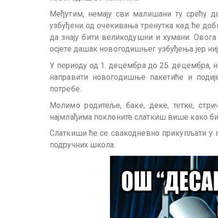
Међутим, немају сви малишани ту срећу д
узбуђени од очекивања тренутка кад ће доби
да знају бити великодушни и хумани. Овог
осјете дашак новогодишњег узбуђења јер није
У периоду од 1. децембра до 25. децембра, 
направити новогодишње пакетиће и подије
потребе.
Молимо родитеље, баке, деке, тетке, стрич
најмлађима поклоните слаткиш више како би
Слаткиши ће се свакодневно прикупљати у п
подручних школа.