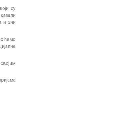
који су
оказали
а и они
их ћемо
цијалне
 својим
оријама