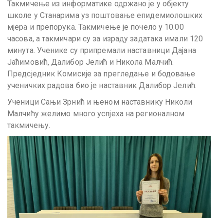
Такмичење из информатике одржано је у објекту
школе у Станарима уз поштовање епидемиолошких
мјера и препорука. Такмичење је почело у 10.00
часова, а такмичари су за израду задатака имали 120
минута. Ученике су припремали наставници Дајана
Јаћимовић, Далибор Јелић и Никола Малчић.
Предсједник Комисије за прегледање и бодовање
ученичких радова био је наставник Далибор Јелић.
Ученици Сањи Зрнић и њеном наставнику Николи
Малчићу желимо много успјеха на регионалном
такмичењу.