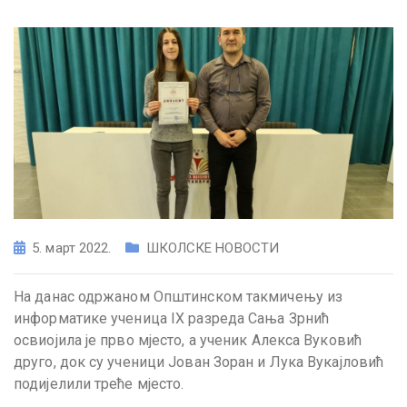
5. март 2022.
ШКОЛСКЕ НОВОСТИ
На данас одржаном Општинском такмичењу из
информатике ученица IX разреда Сања Зрнић
освиојила је прво мјесто, а ученик Алекса Вуковић
друго, док су ученици Јован Зоран и Лука Вукајловић
подијелили треће мјесто.