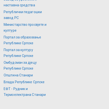
наставна средства
Републички педагошки
завод РС
Министарство просвјете и
културе
Портал за образовање
Републике Српске
Портал за културу
Републике Српске
Омбудсман за дјецу
Републике Српске
Општина Станари
Влада Републике Српске
ЕФТ - Рудник и
Термоелектрана Станари