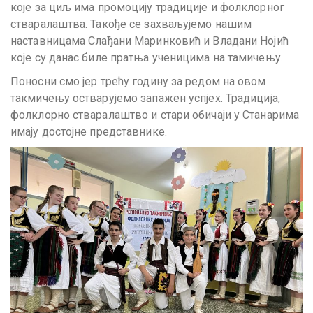
које за циљ има промоцију традиције и фолклорног
стваралаштва. Такође се захваљујемо нашим
наставницама Слађани Маринковић и Владани Нојић
које су данас биле пратња ученицима на тамичењу.
Поносни смо јер трећу годину за редом на овом
такмичењу остварујемо запажен успјех. Традиција,
фолклорно стваралаштво и стари обичаји у Станарима
имају достојне представнике.