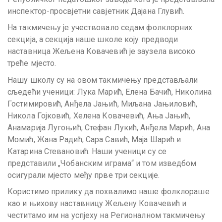
инспектор-просвјетни савјетник Дајана Глувић.
На такмичењу је учествовало седам фолклорних
секција, а секција наше школе коју предводи
наставница Жељена Ковачевић је заузела високо
треће мјесто.
Нашу школу су на овом такмичењу представљали
сљедећи ученици: Лука Марић, Елена Бачић, Николина
Гостимировић, Анђела Јањић, Миљана Јањиловић,
Никола Гојковић, Хелена Ковачевић, Ања Јањић,
Анамарија Лугоњић, Стефан Лукић, Анђела Марић, Ана
Момић, Жана Радић, Сара Савић, Маја Шарић и
Катарина Стевановић. Наши ученици су се
представили „Чобанским играма“ и том изведбом
осигурали мјесто међу прве три секције.
Користимо прилику да похвалимо наше фолклораше
као и њихову наставницу Жељену Ковачевић и
честитамо им на успјеху на Регионалном такмичењу