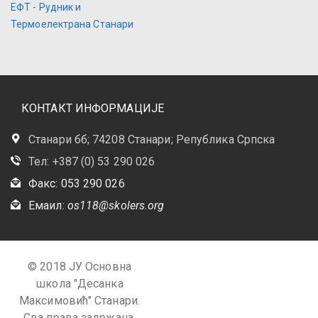
ЕФТ - Рудник и
Термоелектрана Станари
КОНТАКТ ИНФОРМАЦИЈЕ
Станари бб; 74208 Станари; Република Српска
Тел: +387 (0) 53 290 026
Факс: 053 290 026
Емаил:
os118@skolers.org
© 2018 ЈУ Основна
школа "Десанка
Максимовић" Станари.
Сва права задржана.