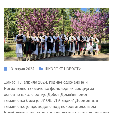
13. април 2024.
ШКОЛСКЕ НОВОСТИ
Данас, 13. априла 2024. године одржано је и
Регионално такмичење фолклорних секција за
основне школе регије Добој. Домаћин овог
такмичења била је ЈУ ОШ „19. април“ Дервентa, а
такмичење је проведено под покровитељством
Републичког педагошког завода кога је представљала