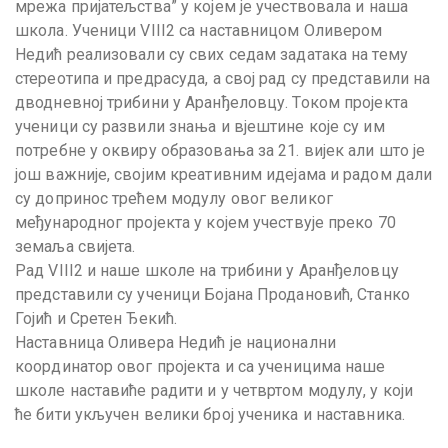
мрежа пријатељства” у којем је учествовала и наша
школа. Ученици VIII2 са наставницом Оливером
Недић реализовали су свих седам задатака на тему
стереотипа и предрасуда, а свој рад су представили на
дводневној трибини у Аранђеловцу. Током пројекта
ученици су развили знања и вјештине које су им
потребне у оквиру образовања за 21. вијек али што је
још важније, својим креативним идејама и радом дали
су допринос трећем модулу овог великог
међународног пројекта у којем учествује преко 70
земаља свијета.
Рад VIII2 и наше школе на трибини у Аранђеловцу
представили су ученици Бојана Продановић, Станко
Гојић и Сретен Ђекић.
Наставница Оливера Недић је национални
координатор овог пројекта и са ученицима наше
школе наставиће радити и у четвртом модулу, у који
ће бити укључен велики број ученика и наставника.