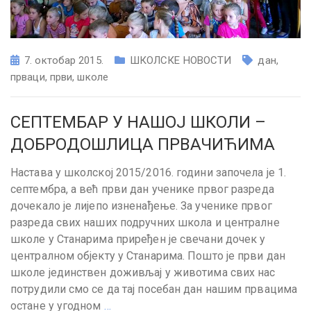
7. октобар 2015.
ШКОЛСКЕ НОВОСТИ
дан
,
прваци
,
први
,
школе
СЕПТЕМБАР У НАШОЈ ШКОЛИ –
ДОБРОДОШЛИЦА ПРВАЧИЋИМА
Настава у школској 2015/2016. години започела је 1.
септембра, а већ први дан ученике првог разреда
дочекало је лијепо изненађење. За ученике првог
разреда свих наших подручних школа и централне
школе у Станарима приређен је свечани дочек у
централном објекту у Станарима. Пошто је први дан
школе јединствен доживљај у животима свих нас
потрудили смо се да тај посебан дан нашим првацима
остане у угодном
…