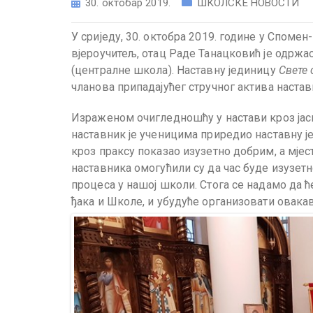
30. октобар 2019.
ШКОЛСКЕ НОВОСТИ
У сриједу, 30. октобра 2019. године у Спом
вјероучитељ, отац Раде Танацковић је одржа
(централне школа). Наставну јединицу
Свете 
чланова припадајућег стручног актива настав
Израженом очигледношћу у настави кроз јас
наставник је ученицима приредио наставну ј
кроз праксу показао изузетно добрим, а мје
наставника омогућили су да час буде изузет
процеса у нашој школи. Стога се надамо да ћ
ђака и Школе, и убудуће организовати овака