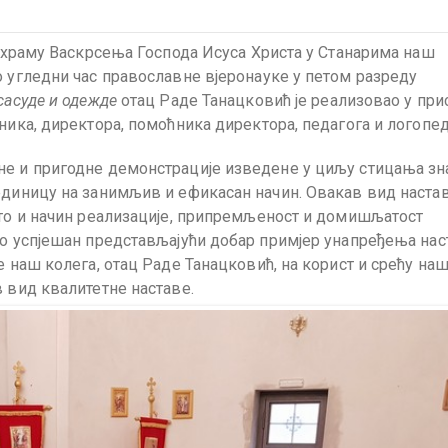
ен-храму Васкрсења Господа Исуса Христа у Станарима наш
о угледни час православне вјеронауке у петом разреду
сасуде и одежде
отац Раде Танацковић је реализовао у при
ника, директора, помоћника директора, педагога и логопед
не и пригодне демонстрације изведене у циљу стицања зн
единицу на занимљив и ефикасан начин. Овакав вид наста
сто и начин реализације, припремљеност и домишљатост
но успјешан представљајући добар примјер унапређења нас
е наш колега, отац Раде Танацковић, на корист и срећу на
в вид квалитетне наставе.