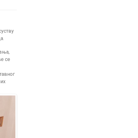
суству
а.
ања,
ве се
тавног
ших