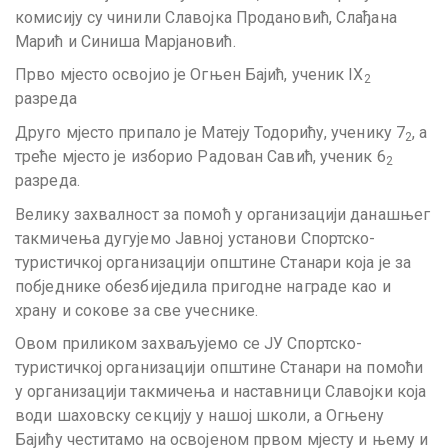
комисију су чинили Славојка Продановић, Слађана
Марић и Синиша Марјановић.
Прво мјесто освојио је Огњен Бајић, ученик IX
2
разреда
Друго мјесто припало је Матеју Тодорићу, ученику 7
, а
2
треће мјесто је изборио Радован Савић, ученик 6
2
разреда.
Велику захвалност за помоћ у организацији данашњег
такмичења дугујемо Јавној установи Спортско-
туристичкој организацији општине Станари која је за
побједнике обезбиједила пригодне награде као и
храну и сокове за све учеснике.
Овом приликом захваљујемо се ЈУ Спортско-
туристичкој организацији општине Станари на помоћи
у организацији такмичења и наставници Славојки која
води шаховску секцију у нашој школи, а Огњену
Бајићу честитамо на освојеном првом мјесту и њему и