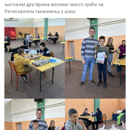
његовим другарима желимо много среће на
Регионалном такмичењу у шаху.