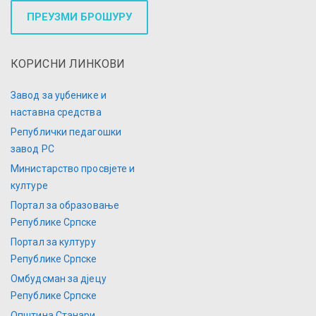
ПРЕУЗМИ БРОШУРУ
КОРИСНИ ЛИНКОВИ
Завод за уџбенике и
наставна средства
Републички педагошки
завод РС
Министарство просвјете и
културе
Портал за образовање
Републике Српске
Портал за културу
Републике Српске
Омбудсман за дјецу
Републике Српске
Општина Станари