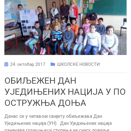
24. октобар 2017.
ШКОЛСКЕ НОВОСТИ
ОБИЉЕЖЕН ДАН
УЈЕДИЊЕНИХ НАЦИЈА У ПО
ОСТРУЖЊА ДОЊА
Данас се у читавом свијету обиљежава Дан
Уједињених нација (УН)
. Дан Уједињених нација
означава годишњицу ступања на снагу повеље