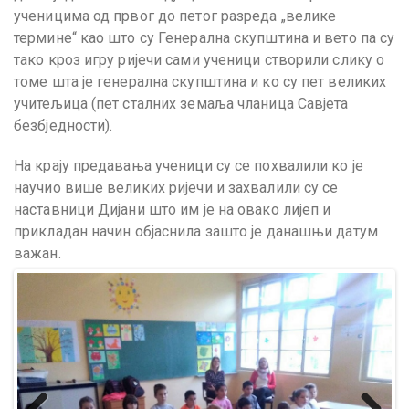
ученицима од првог до петог разреда „велике
термине“ као што су Генерална скупштина и вето па су
тако кроз игру ријечи сами ученици створили слику о
томе шта је генерална скупштина и ко су пет великих
учитељица (пет сталних земаља чланица Савјета
безбједности).
На крају предавања ученици су се похвалили ко је
научио више великих ријечи и захвалили су се
наставници Дијани што им је на овако лијеп и
прикладан начин објаснила зашто је данашњи датум
важан.