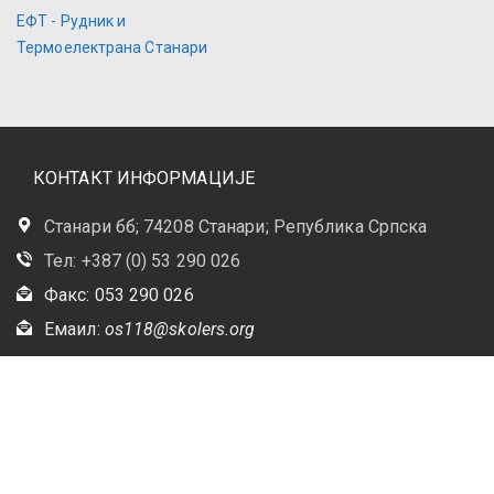
ЕФТ - Рудник и
Термоелектрана Станари
КОНТАКТ ИНФОРМАЦИЈЕ
Станари бб; 74208 Станари; Република Српска
Тел: +387 (0) 53 290 026
Факс: 053 290 026
Емаил:
os118@skolers.org
© 2018 ЈУ Основна
школа "Десанка
Максимовић" Станари.