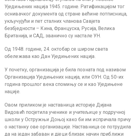
Уједињених нација 1945. године.
Ратификацијом тог
оснивачког документа од стране већине потписница,
укључујући и пет сталних чланова Савјета
безбједности – Кина, Француска, Русија, Велика
Британија, и САД, званично су настале УН.
Од 1948. године, 24. октобар се широм света
обележава као Дан Уједињених нација.
У почетку, организација је била позната под називом
Организација Уједињених нација, или ОУН. Од 50-их
година прошлог века спомињу се и као Уједињене
нације.
Овом приликом је наставница историје Дијана
Видовић посјетила ученике и учитељице у подручној
школи у Остружњи Доњој како би им испричала причу
о настанку ове организације. Наставница се потрудила
да на један забаван и дјеци близак начин приближи