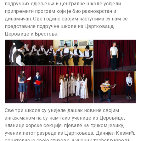
подручних одјељења и централне школе успјели
припремити програм који је био разноврстан и
динамичан. Ове године својим наступима су нам се
представиле подручне школе из Цвртковаца,
Церовице и Брестова.
Све три школе су унијеле дашак новине својим
ангажманом па су нам тако ученице из Церовице,
чланице хорске секције, пјевале на грчком језику,
ученик петог разреда из Цвртковаца, Данијел Кезмић,
рецитовао je своје стихове, а ученик трећег разреда