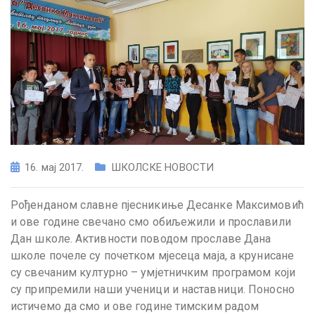
16. мај 2017.
ШКОЛСКЕ НОВОСТИ
Рођенданом славне пјесникиње Десанке Максимовић
и ове године свечано смо обиљежили и прославили
Дан школе. Активности поводом прославе Дана
школе почеле су почетком мјесеца маја, а крунисане
су свечаним културно – умјетничким програмом који
су припремили наши ученици и наставници. Поносно
истичемо да смо и ове године тимским радом