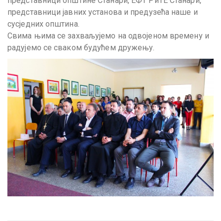
представници општине Станари, ЕФТ РиТЕ Станари,
представници јавних установа и предузећа наше и
сусједних општина.
Свима њима се захваљујемо на одвојеном времену и
радујемо се сваком будућем дружењу.