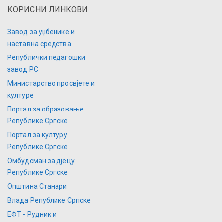
КОРИСНИ ЛИНКОВИ
Завод за уџбенике и
наставна средства
Републички педагошки
завод РС
Министарство просвјете и
културе
Портал за образовање
Републике Српске
Портал за културу
Републике Српске
Омбудсман за дјецу
Републике Српске
Општина Станари
Влада Републике Српске
ЕФТ - Рудник и