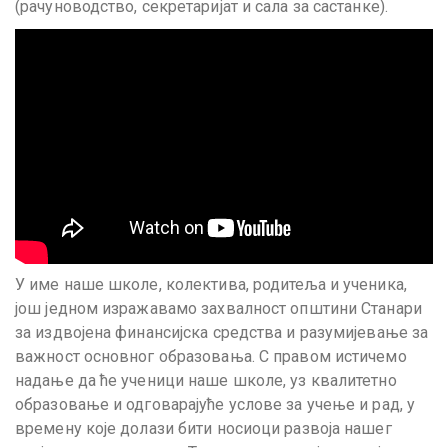
(рачуноводство, секретаријат и сала за састанке).
У име наше школе, колектива, родитеља и ученика,
још једном изражавамо захвалност општини Станари
за издвојена финансијска средства и разумијевање за
важност основног образовања. С правом истичемо
надање да ће ученици наше школе, уз квалитетно
образовање и одговарајуће услове за учење и рад, у
времену које долази бити носиоци развоја нашег