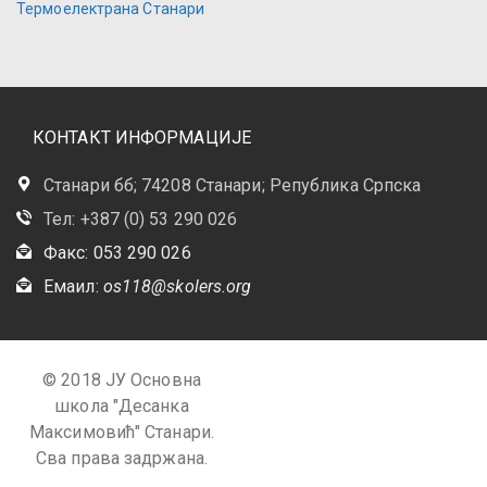
Термоелектрана Станари
КОНТАКТ ИНФОРМАЦИЈЕ
Станари бб; 74208 Станари; Република Српска
Тел: +387 (0) 53 290 026
Факс: 053 290 026
Емаил:
os118@skolers.org
© 2018 ЈУ Основна
школа "Десанка
Максимовић" Станари.
Сва права задржана.