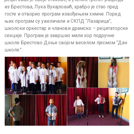
из Брестова, Лука Вукајловић, храбро је стао пред
госте и отворио програм извођењем химне. Поред
њих програм су увеличали и СКПД “Лазарица”,
школски оркестар и чланови драмско – рецитаторске
секције. Програм је завршио мали хор подручне
школе Брестово Доње својом веселом пјесмом “Дан
школе”.