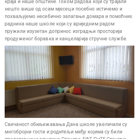
краја и наше општине. Током радова који су трајали
нешто више од осам мјесеци посебно истичемо и
похваљујемо несебично залагање домара и помоћних
радника наше школе који су вриједним радом
пружили изузетан допринос изградњи просторија
продуженог боравка и канцеларија стручне службе.
Свечаност обиљежавања Дана школе увеличали су
мнгобројни гости и родитељи међу којима су били