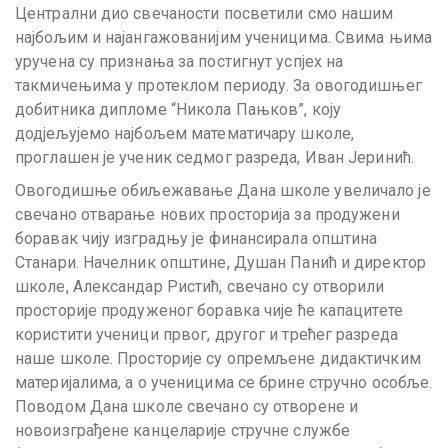
Централни дио свечаности посветили смо нашим
најбољим и најангажованијим ученицима. Свима њима
уручена су признања за постигнут успјех на
такмичењима у протеклом периоду. За овогодишњег
добитника дипломе “Никола Пањков”, коју
додјељујемо најбољем математичару школе,
проглашен је ученик седмог разреда, Иван Јеринић.
Овогодишње обиљежавање Дана школе увеличало је
свечано отварање нових просторија за продужени
боравак чију изградњу је финансирала општина
Станари. Начелник општине, Душан Панић и директор
школе, Александар Ристић, свечано су отворили
просторије продуженог боравка чије ће капацитете
користити ученици првог, другог и трећег разреда
наше школе. Просторије су опремљене дидактичким
материјалима, а о ученицима се брине стручно особље.
Поводом Дана школе свечано су отворене и
новоизграђене канцеларије стручне службе