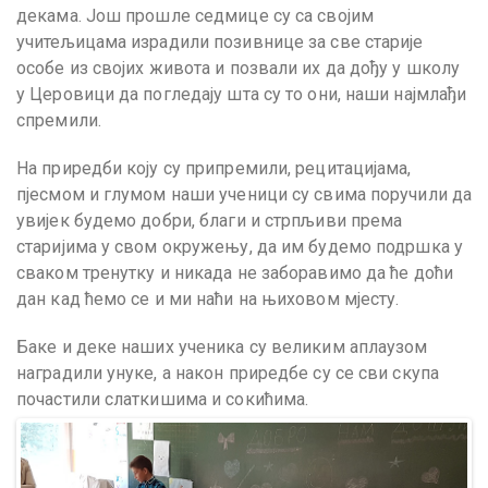
декама. Још прошле седмице су са својим
учитељицама израдили позивнице за све старије
особе из својих живота и позвали их да дођу у школу
у Церовици да погледају шта су то они, наши најмлађи
спремили.
На приредби коју су припремили, рецитацијама,
пјесмом и глумом наши ученици су свима поручили да
увијек будемо добри, благи и стрпљиви према
старијима у свом окружењу, да им будемо подршка у
сваком тренутку и никада не заборавимо да ће доћи
дан кад ћемо се и ми наћи на њиховом мјесту.
Баке и деке наших ученика су великим аплаузом
наградили унуке, а након приредбе су се сви скупа
почастили слаткишима и сокићима.