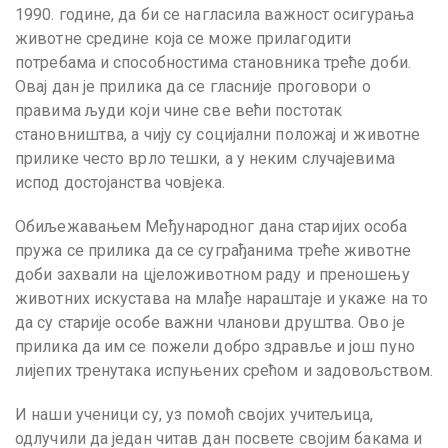
1990. године, да би се нагласила важност осигурања
животне средине која се може прилагодити
потребама и способностима становника треће доби.
Овај дан је прилика да се гласније проговори о
правима људи који чине све већи постотак
становништва, а чију су социјални положај и животне
прилике често врло тешки, а у неким случајевима
испод достојанства човјека.
Обиљежавањем Међународног дана старијих особа
пружа се прилика да се суграђанима треће животне
доби захвали на цјеложивотном раду и преношењу
животних искустава на млађе нараштаје и укаже на то
да су старије особе важни чланови друштва. Ово је
прилика да им се пожели добро здравље и још пуно
лијепих тренутака испуњених срећом и задовољством.
И наши ученици су, уз помоћ својих учитељица,
одлучили да један читав дан посвете својим бакама и