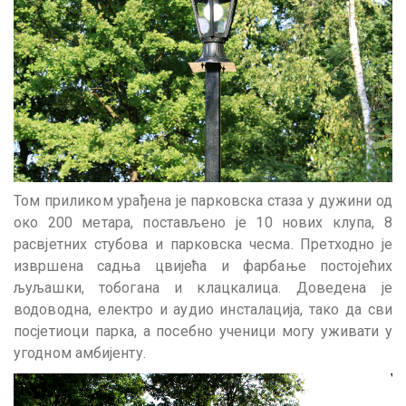
Том приликом урађена је парковска стаза у дужини од
око 200 метара, постављено је 10 нових клупа, 8
расвјетних стубова и парковска чесма. Претходно је
извршена садња цвијећа и фарбање постојећих
љуља
шки, тобогана и клацкалица. Доведена је
водоводна, електро и аудио инсталација, тако да сви
посјетиоци парка, а посебно ученици могу уживати у
угодном амбијенту.