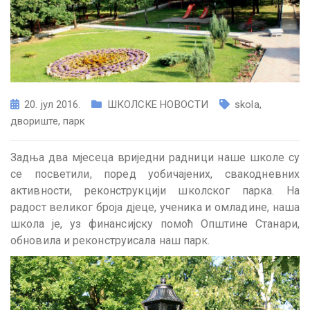
20. јул 2016.
ШКОЛСКЕ НОВОСТИ
skola
,
двориште
,
парк
Задња два мјесеца вриједни радници наше школе су
се посветили, поред уобичајених, свакодневних
активности, реконструкцији школског парка. На
радост великог броја дјеце, ученика и омладине, наша
школа је, уз финансијску помоћ Општине Станари,
обновила и реконструисала наш парк.