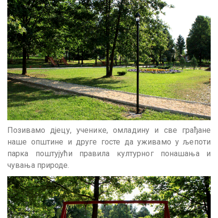
Позивамо дјецу, ученике, омладину и све грађане
наше општине и друге госте да уживамо у љепоти
парка поштујући правила културног понашања и
чувања природе.