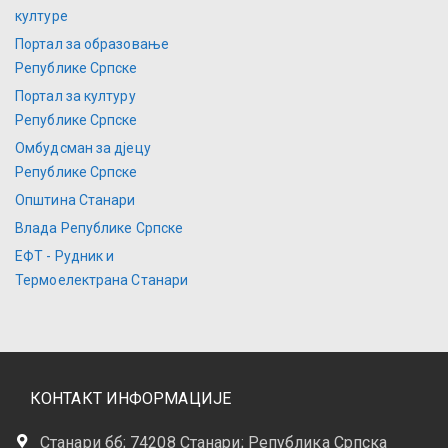
културе
Портал за образовање
Републике Српске
Портал за културу
Републике Српске
Омбудсман за дјецу
Републике Српске
Општина Станари
Влада Републике Српске
ЕФТ - Рудник и
Термоелектрана Станари
КОНТАКТ ИНФОРМАЦИЈЕ
Станари бб; 74208 Станари; Република Српска