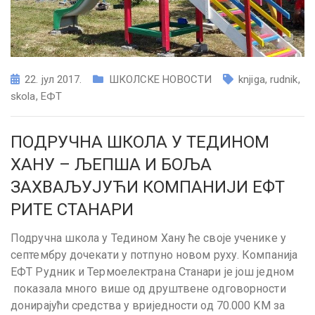
22. јул 2017.
ШКОЛСКЕ НОВОСТИ
knjiga
,
rudnik
,
skola
,
ЕФТ
ПОДРУЧНА ШКОЛА У ТЕДИНОМ
ХАНУ – ЉЕПША И БОЉА
ЗАХВАЉУЈУЋИ КОМПАНИЈИ ЕФТ
РИТЕ СТАНАРИ
Подручна школа у Тедином Хану ће своје ученике у
септембру дочекати у потпуно новом руху. Компанија
ЕФТ Рудник и Термоелектрана Станари је још једном
показала много више од друштвене одговорности
донирајући средства у вриједности од 70.000 KM за