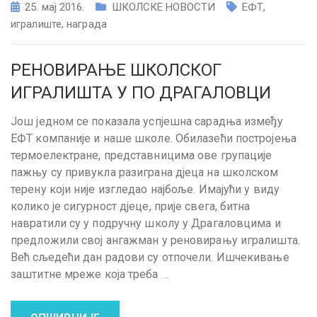
25. мај 2016.
ШКОЛСКЕ НОВОСТИ
ЕФТ
,
игралиште
,
награда
РЕНОВИРАЊЕ ШКОЛСКОГ
ИГРАЛИШТА У ПО ДРАГАЛОВЦИ
Још једном се показала успјешна сарадња између
ЕФТ компаније и наше школе. Обилазећи постројења
термоелектране, представницима ове групације
пажњу су привукла разиграна дјеца на школском
терену који није изгледао најбоље. Имајући у виду
колико је сигурност дјеце, прије свега, битна
навратили су у подручну школу у Драгаловцима и
предложили свој ангажман у реновирању игралишта.
Већ сљедећи дан радови су отпочели. Ишчекивање
заштитне мреже која треба
…