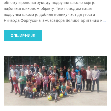
обнову и реконструкцију подручне школе које је
најближа њиховом објекту. Тим поводом наша
подручна школа је добила велику част да угости
Ричарда Фергусона, амбасадора Велике Британије и
…
ОПШИРНИЈЕ