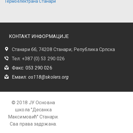
Термоелектрана Станари
КОНТАКТ ИНФОРМАЦИЈЕ
Станари бб; 74208 Станари; Република Српска
Тел: +387 (0) 53 290 026
Факс: 053 290 026
Емаил:
os118@skolers.org
© 2018 ЈУ Основна
школа "Десанка
Максимовић" Станари.
Сва права задржана.