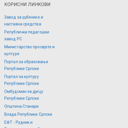
КОРИСНИ ЛИНКОВИ
Завод за уџбенике и
наставна средства
Републички педагошки
завод РС
Министарство просвјете и
културе
Портал за образовање
Републике Српске
Портал за културу
Републике Српске
Омбудсман за дјецу
Републике Српске
Општина Станари
Влада Републике Српске
ЕФТ - Рудник и