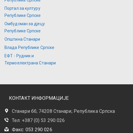
Републике Српске
Портал за културу
Републике Српске
Омбудсман за дјецу
Републике Српске
Општина Станари
Влада Републике Српске
ЕФТ - Рудник и
Термоелектрана Станари
КОНТАКТ ИНФОРМАЦИЈЕ
Станари бб; 74208 Станари; Република Српска
Тел: +387 (0) 53 290 026
Факс: 053 290 026