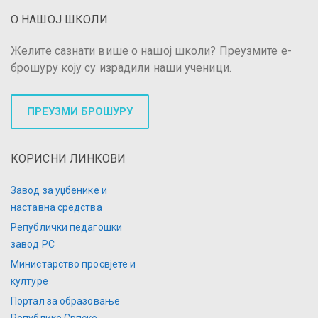
О НАШОЈ ШКОЛИ
Желите сазнати више о нашој школи? Преузмите е-
брошуру коју су израдили наши ученици.
ПРЕУЗМИ БРОШУРУ
КОРИСНИ ЛИНКОВИ
Завод за уџбенике и
наставна средства
Републички педагошки
завод РС
Министарство просвјете и
културе
Портал за образовање