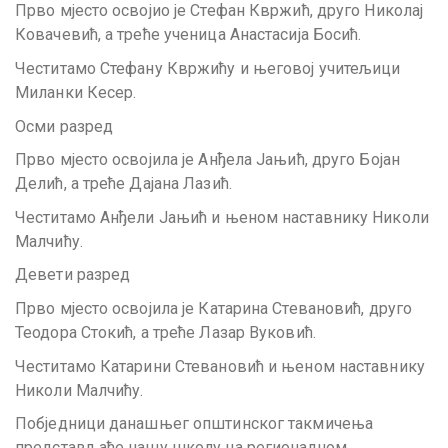
Прво мјесто освојио је Стефан Квржић, друго Николај
Ковачевић, а треће ученица Анастасија Босић.
Честитамо Стефану Квржићу и његовој учитељици
Миланки Кесер.
Осми разред
Прво мјесто освојила је Анђела Јањић, друго Бојан
Делић, а треће Дајана Лазић.
Честитамо Анђели Јањић и њеном наставнику Николи
Малчићу.
Девети разред
Прво мјесто освојила је Катарина Стевановић, друго
Теодора Стокић, а треће Лазар Вуковић.
Честитамо Катарини Стевановић и њеном наставнику
Николи Малчићу.
Побједници данашњег општинског такмичења
представљаће нашу школу на регионалном