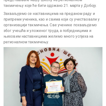
такмичењу које ће бити одржано 21. марта у Добоју.
Захваљујемо се наставницима на преданом раду и
припреми ученика, као и свима који су учествовали у
организацији такмичења. Све ученике похваљујемо
због учешћа и уложеног труда, а побједницима и
њиховим наставницима желимо много успјеха на
регионалном такмичењу.