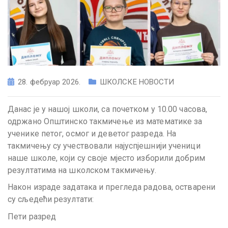
28. фебруар 2026.
ШКОЛСКЕ НОВОСТИ
Данас је у нашој школи, са почетком у 10.00 часова,
одржано Општинско такмичење из математике за
ученике петог, осмог и деветог разреда. На
такмичењу су учествовали најуспјешнији ученици
наше школе, који су своје мјесто изборили добрим
резултатима на школском такмичењу.
Након израде задатака и прегледа радова, остварени
су сљедећи резултати:
Пети разред