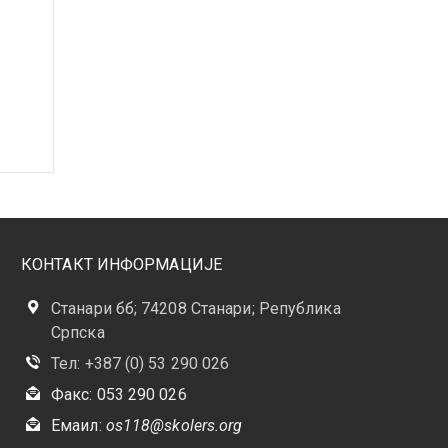
КОНТАКТ ИНФОРМАЦИЈЕ
Станари бб; 74208 Станари; Република
Српска
Тел: +387 (0) 53 290 026
Факс: 053 290 026
Емаил:
os118@skolers.org