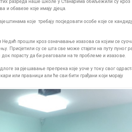
стих разреда наше школе у Станарима обиљежили су кроз
а и обавезе које имају дјеца.
јештинама које требају посједовати особе које се кандиду
 Недић прошли кроз означавање изазова са којим се суоч
у. Присјетили су се шта све може стајати на путу пуног р
и док порасту да би реаговали на те проблеме и изазове.
длоге за рјешавање препрека које уоче у току свог одрас
кари или правници али ће сви бити грађани који морају