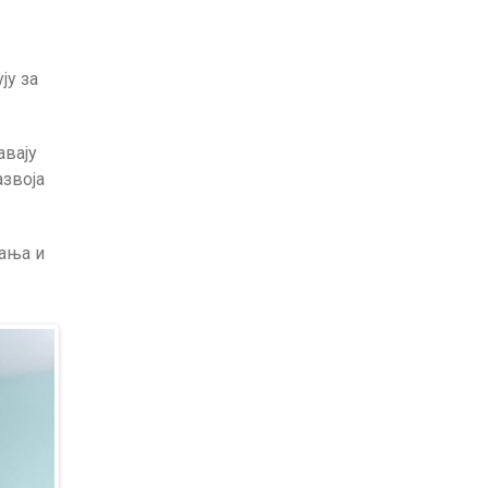
ју за
авају
азвоја
тања и