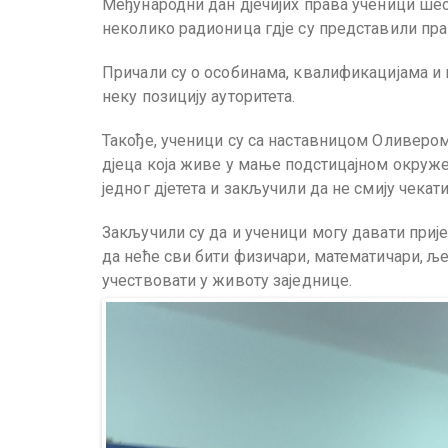
Међународни дан дјечијих права ученици ше
неколико радионица гдје су представили прав
Причали су о особинама, квалификацијама и в
неку позицију ауторитета.
Такође, ученици су са наставницом Оливером
дјеца која живе у мање подстицајном окружењ
једног дјетета и закључили да не смију чекат
Закључили су да и ученици могу давати прије
да неће сви бити физичари, математичари, ље
учествовати у животу заједнице.