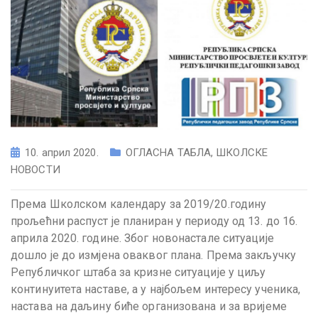
10. април 2020.
ОГЛАСНА ТАБЛА
,
ШКОЛСКЕ
НОВОСТИ
Према Школском календару за 2019/20.годину
прољећни распуст је планиран у периоду од 13. до 16.
априла 2020. године. Због новонастале ситуације
дошло је до измјена оваквог плана. Према закључку
Републичког штаба за кризне ситуације у циљу
континуитета наставе, а у најбољем интересу ученика,
настава на даљину биће организована и за вријеме