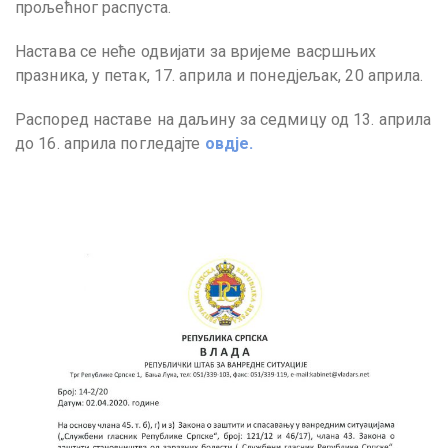
прољећног распуста.
Настава се неће одвијати за вријеме васршњих
празника, у петак, 17. априла и понедјељак, 20 априла.
Распоред наставе на даљину за седмицу од 13. априла
до 16. априла погледајте
овдје.