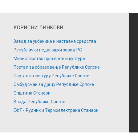
КОРИСНИ ЛИНКОВИ
Завод за уџбенике и наставна средства
Републички педагошки завод РС
Министарство просвјете и културе
Портал за образовање Републике Српске
Портал за културу Републике Српске
Омбудсман за дјецу Републике Српске
Општина Станари
Влада Републике Српске
ЕФТ - Рудник и Термоелектрана Станари