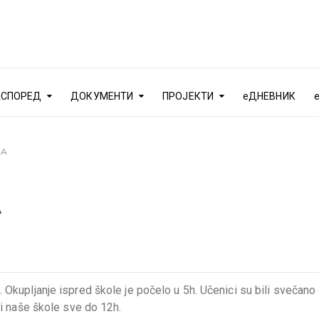
АСПОРЕД
ДОКУМЕНТИ
ПРОЈЕКТИ
еДНЕВНИК
DA
A
Okupljanje ispred škole je počelo u 5h. Učenici su bili svečano
li naše škole sve do 12h.