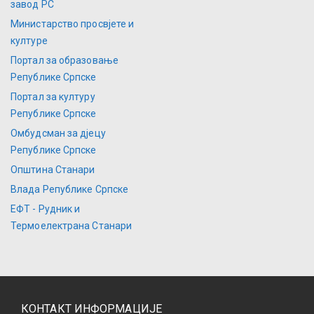
завод РС
Министарство просвјете и
културе
Портал за образовање
Републике Српске
Портал за културу
Републике Српске
Омбудсман за дјецу
Републике Српске
Општина Станари
Влада Републике Српске
ЕФТ - Рудник и
Термоелектрана Станари
КОНТАКТ ИНФОРМАЦИЈЕ