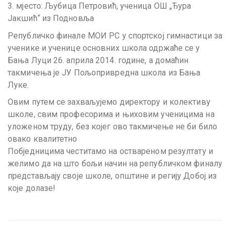
3. мјесто: Љубица Петровић, ученица ОШ „Ђура
Јакшић“ из Подновља
Републичко финале МОИ РС у спортској гимнастици за
ученике и ученице основних школа одржаће се у
Бања Луци 26. априла 2014. године, а домаћин
такмичења је ЈУ Пољопривредна школа из Бања
Луке.
Овим путем се захваљујемо директору и колективу
школе, свим професорима и њиховим ученицима на
уложеном труду, без којег ово такмичење не би било
овако квалитетно
Побједницима честитамо на оствареном резултату и
желимо да на што бољи начин на републичком финалу
представљају своје школе, општине и регију Добој из
које долазе!