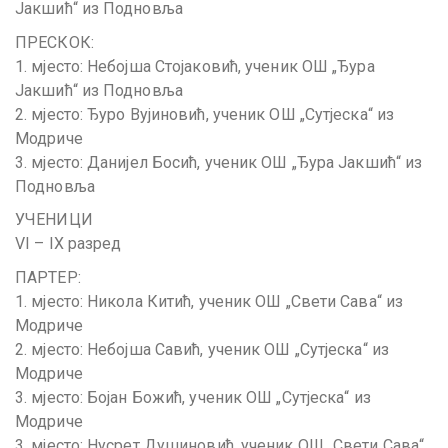
Јакшић“ из Подновља
ПРЕСКОК:
1. мјесто: Небојша Стојаковић, ученик ОШ „Ђура
Јакшић“ из Подновља
2. мјесто: Ђуро Вујиновић, ученик ОШ „Сутјеска“ из
Модриче
3. мјесто: Данијел Босић, ученик ОШ „Ђура Јакшић“ из
Подновља
УЧЕНИЦИ
VI – IX разред
ПАРТЕР:
1. мјесто: Никола Китић, ученик ОШ „Свети Сава“ из
Модриче
2. мјесто: Небојша Савић, ученик ОШ „Сутјеска“ из
Модриче
3. мјесто: Бојан Божић, ученик ОШ „Сутјеска“ из
Модриче
3. мјесто: Нусрет Душиновић, ученик ОШ „Свети Сава“