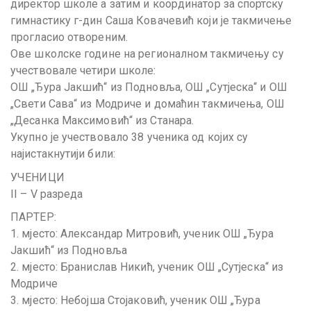
директор школе а затим и координатор за спортску
гимнастику г-дин Саша Ковачевић који је такмичење
прогласио отвореним.
Ове школске године на регионалном такмичењу су
учествовале четири школе:
ОШ „Ђура Јакшић“ из Подновља, ОШ „Сутјеска“ и ОШ
„Свети Сава“ из Модриче и домаћин такмичења, ОШ
„Десанка Максимовић“ из Станара.
Укупно је учествовало 38 ученика од којих су
најистакнутији били:
УЧЕНИЦИ
II – V разреда
ПАРТЕР:
1. мјесто: Александар Митровић, ученик ОШ „Ђура
Јакшић“ из Подновља
2. мјесто: Бранислав Никић, ученик ОШ „Сутјеска“ из
Модриче
3. мјесто: Небојша Стојаковић, ученик ОШ „Ђура