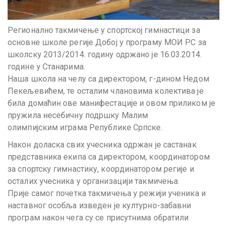
Регионално такмичење у спортској гимнастици за
основне школе регије Добој у програму МОИ РС за
школску 2013/2014. годину одржано је 16.03.2014.
године у Станарима.
Наша школа на челу са директором, г-дином Недом
Пекељевићем, те осталим члановима колектива је
била домаћин ове манифестације и овом приликом је
пружила несебичну подршку Малим
олимпијским играма Републике Српске.
Након доласка свих учесника одржан је састанак
представника екипа са директором, координатором
за спортску гимнастику, координатором регије и
осталих учесника у организацији такмичења.
Прије самог почетка такмичења у режији ученика и
наставног особља изведен је културно-забавни
програм након чега су се присутнима обратили