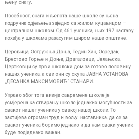
њену снагу.
Посебност, снага и љепота наше школе су њена
подручна одјељења заједно са жилом куцавицом –
централном школом. Од 461 ученика, њих 197 наставу
похађа у школама разасутим широм наше општине.
Церовица, Остружња Доња, Тедин Хан, Осредак,
Брестово Горње и Доње, Драгаловци, Јелањска,
Цвртковци су први школски дом за готово половину
наших ученика, а сви они су скупа ЈАВНА УСТАНОВА
„ДЕСАНКА МАКСИМОВИЋ“ СТАНАРИ.
Управо због тога визија савремене школе је
усмјерена ка стварању школе једнаких могућности за
сваког нашег ученика у свакој нашој школи. То
захтијева огроман труд и вољу наставника, да се за
сваког ученика боримо једнако и да нам сваки ученик
буде подједнако важан.