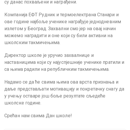
су данас похваљени и награђени.
Компанија ЕФТ Рудник и термоелектрана Станари и
ове године најбоље ученике награђује једнодневним
излетом у Београд. Захвални смо јер на овај начин
можемо наградити и оне који су били активни на
школским такмичењима.
Директор школе је уручио захвалнице и
наставницима који су најуспјешније ученике пратили и
са њима радили на републичким такмичењима.
Надамо се да ће свима њима ова врста признања и
даље представљати мотивацију и покретачку снагу да
у учењу остваре још боље резултате сљедеће
школске године.
Срећан нам свима Дан школе!