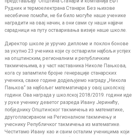
представљају Општина Станари и компанија ЕФТ
Рудник и термоелектрана Станари. Без њихове
несебичне помоћи, не би било могуће наше ученике
наградити на овај начин, а они сами су наши најјачи
сарадници на путу остваривања визије наше школе.
Директор школе је уручио дипломе и поклон бонове
за укупно 23 ученика који су остварили најбољи успјех
на општинским, регионалним и републичким
такмичењима, а у част наставника Николе Пањкова,
кога су запамтиле бројне генерације станарских
ученика, сваке године додјељујемо награду „Никола
Пањков“ за најбољег математичара у овој школској
години. Ова награда у школској 2018/2019. години иде
у руке ученику деветог разреда Ивану Јеринићу,
побједнику Општинског такмичења из математике,
другопласираном на Регионалном такмичењу и
учеснику Републичког такмичења из математике.
Честитамо Ивану као и свим осталим ученицима који