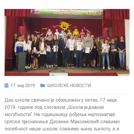
17. мај 2019.
ШКОЛСКЕ НОВОСТИ
Дан школе свечано је обиљежен у петак, 17. маја
2019. године под слоганом „Школа једнаких
могућности“. На годишњицу рођења најпознатије
српске пјесникиње Десанке Максимовић славимо
посебност наше школе, славимо њену љепоту, а и