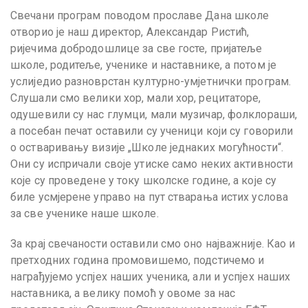
Свечани програм поводом прославе Дана школе
отворио је наш директор, Александар Ристић,
ријечима добродошлице за све госте, пријатеље
школе, родитеље, ученике и наставнике, а потом је
услиједио разноврстан културно-умјетнички програм.
Слушали смо велики хор, мали хор, рецитаторе,
одушевили су нас глумци, мали музичар, фолклораши,
а посебан печат оставили су ученици који су говорили
о остваривању визије „Школе једнаких могућности“.
Они су испричали своје утиске само неких активности
које су проведене у току школске године, а које су
биле усмјерене управо на пут стварања истих услова
за све ученике наше школе.
За крај свечаности оставили смо оно најважније. Као и
претходних година промовишемо, подстичемо и
награђујемо успјех наших ученика, али и успјех наших
наставника, а велику помоћ у овоме за нас