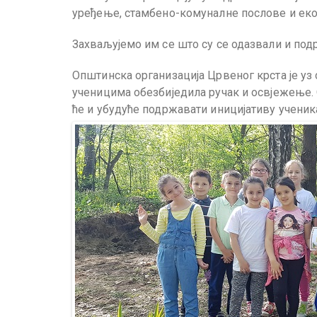
уређење, стамбено-комуналне послове и еко
Захваљујемо им се што су се одазвали и под
Општинска организација Црвеног крста је уз
ученицима обезбиједила ручак и освјежење.
ће и убудуће подржавати иницијативу ученик