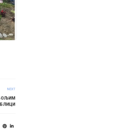
NEXT
ЈБОЉИМ
УБЛИЦИ