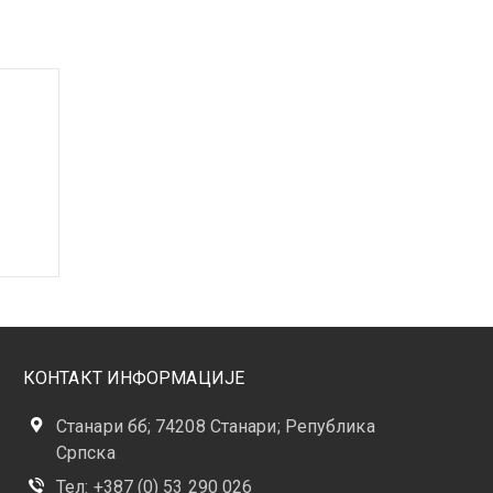
КОНТАКТ ИНФОРМАЦИЈЕ
Станари бб; 74208 Станари; Република
Српска
Тел: +387 (0) 53 290 026