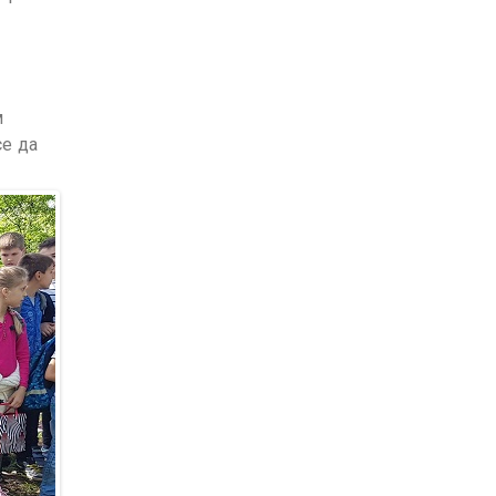
м
се да