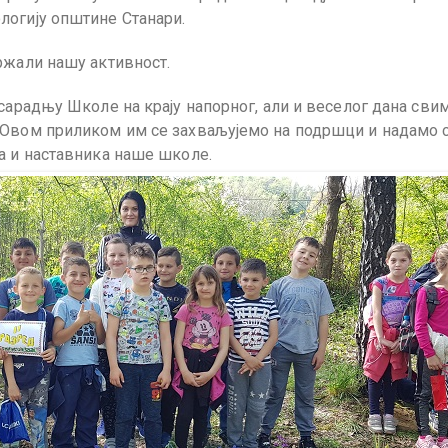
логију општине Станари.
ржали нашу активност.
 сарадњу Школе на крају напорног, али и веселог дана сви
 Овом приликом им се захваљујемо на подршци и надамо 
а и наставника наше школе.