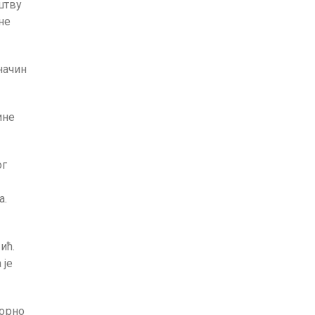
штву
не
начин
ине
ог
а.
ић.
 је
торно