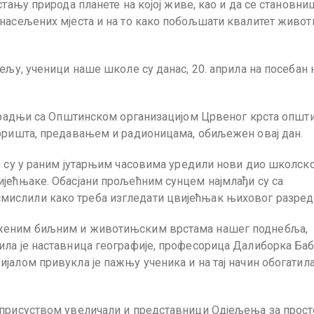
стању природа планете на којој живе, као и да се становни
 насељених мјеста и на то како побољшати квалитет живот
ељу, ученици наше школе су данас, 20. априла на посебан 
сарадњи са Општинском организацијом Црвеног крста општ
оришта, предавањем и радионицама, обиљежен овај дан.
е су у раним јутарњим часовима уредили нови дио школск
ијећњаке. Обасјани прољећним сунцем најмлађи су са
ислили како треба изгледати цвијећњак њиховог разред
оженим биљним и животињским врстама нашег поднебља,
ла је наставница географије, професорица Далиборка Баб
алом привукла је пажњу ученика и на тај начин обогатила
 присуством увеличали и представници Одјељења за прос