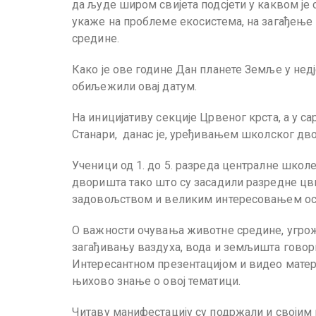
да људе широм свијета подсјети у каквом је 
укаже на проблеме екосистема, на загађење
средине.
Како је ове године Дан планете Земље у недј
обиљежили овај датум.
На иницијативу секције Црвеног крста, а у 
Станари, данас је, уређивањем школског дв
Ученици од 1. до 5. разреда централне школ
дворишта тако што су засадили разредне цв
задовољством и великим интересовањем осм
О важности очувања животне средине, угр
загађивању ваздуха, вода и земљишта говори
Интересантном презентацијом и видео материј
њихово знање о овој тематици.
Читаву манифестацију су подржали и својим