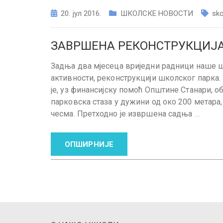
20. јул 2016.
ШКОЛСКЕ НОВОСТИ
sko
ЗАВРШЕНА РЕКОНСТРУКЦИЈА
Задња два мјесеца вриједни радници наше ш
активности, реконструкцији школског парка. 
је, уз финансијску помоћ Општине Станари, о
парковска стаза у дужини од око 200 метара,
чесма. Претходно је извршена садња
…
ОПШИРНИЈЕ