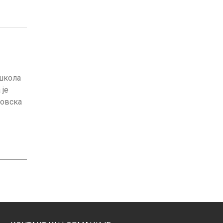
 школа
 је
ковска