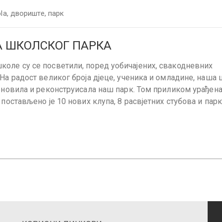
la
,
двориште
,
парк
 ШКОЛСКОГ ПАРКА
коле су се посветили, поред уобичајених, свакодневних
На радост великог броја дјеце, ученика и омладине, наша
бновила и реконструисала наш парк. Том приликом урађена
 постављено је 10 нових клупа, 8 расвјетних стубова и пар