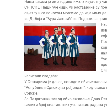
Наша школа је ове године имала изузетну 
СРПСКЕ. Наши ученици, уз наставнике су пр
свјетлу и са поносом можемо да изјавимо да
из Добоја и “Ђура Јакшић” из Подновља прип
Наш
изв
кој
Про
кој
нај
Уче
про
О ч
написали следеће:
У Станарима је данас, поводом обиљежавања 
“Републици Српској за рођендан”, коју свак
Српске.
За Педагошки завод обиљежавање Дана Републ
велики број квалитетних ученичких радова у