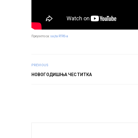
Преузето са:
sajta RTRS-a
PREVIOUS
НОВОГОДИШЊА ЧЕСТИТКА