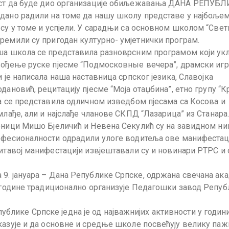
част да буде дио организације обиљежавања ДАНА РЕПУБ
едано радили на томе да нашу школу представе у најбоље
 су у томе и успјели. У сарадњи са основном школом “Свет
ремили су пригодан културно- умјетнички програм.
а школа се представила разноврсним програмом који ук
ођење руске пјесме “Подмосковные вечера”, драмски иг
и је написала наша наставница српског језика, Славојка
дановић, рецитацију пјесме “Моја отаџбина”, етно групу “К
а се представила одличном изведбом пјесама са Косова и
млађе, али и најслађе чланове СКПД “Лазарица” из Станара
ници Мишо Бјеличић и Невена Секулић су на завидном ни
фесионалности одрадили улоге водитеља ове манифестаци
итавој манифестацији извјештавали су и новинари РТРС и 
9. јануара – Дана Републике Српске, одржана свечана ак
е године традиционално организује Педагошки завод Репу
ике Српске једна је од најважнијих активности у години
казује и да основне и средње школе посвећују велику па