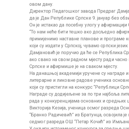
овом дану.
Директор Педагошког завода Предраг Дамја
да је Дан Републике Српске 9. јануар без обз
Он је истакао да посебну улогу у афирмацији 
“То нам неће бити тешко ако досљедно афи
примијенимо наставне планове и програме к
који су издати у Српској, чувамо српски језик
Дамјановић је поручио да ће се Република С
ако свако на свом радном мјесту ради часно 
Српске и афирмише је на сваком мјесту.
На данашњој академији уручене су награде и
литерарне и ликовне радове ученика основн
који су пристигли на конкурс “Републици Српс
Награде су додијељене за по три најбоља лит
рада у конкуренцијама основних и средњих 
Викторија Кезија, ученица осмог разреда О
“Бранко Радичевић” из Братунца, освојила је 
седмог разреда ОШ “Петар Кочић” из Имљана
У оквиру истоименог конкурса за средње шк