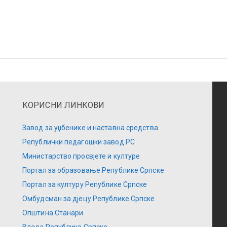
КОРИСНИ ЛИНКОВИ
Завод за уџбенике и наставна средства
Републички педагошки завод РС
Министарство просвјете и културе
Портал за образовање Републике Српске
Портал за културу Републике Српске
Омбудсман за дјецу Републике Српске
Општина Станари
Влада Републике Српске