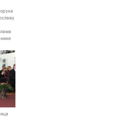
порука
ославу.
олама
енике
ница