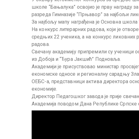
школе “Бањалука” освојио је прву награду за
разреда Гимназије “Прњавор” за најбољи лик
За најбољу мапу награђена је Основна школа
На конкурс литерарних радова, који је отворе
средњих 22 ученика, а на конкурс ликовних 
радова.
Свечану академију припремили су ученици о
из Добоја и “Ђура Јакшић” Подновља.
Академији је присуствовао министар просвј
економске односе и регионалну сарадњу Зла
ОЕБС-а, представници актива директора осн
економије.
Директор Педагошког завода је прије свеча
Академија поводом Дана Републике Српске о