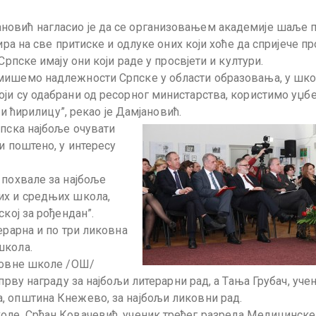
новић нагласио је да се организовањем академије шаље 
ира на све притиске и одлуке оних који хоће да спријече пр
Српске имају они који раде у просвјети и култури.
рмишемо надлежности Српске у области образовања, у шк
оји су одабрани од ресорног министарства, користимо уџб
 и ћирилицу”, рекао је Дамјановић.
рпска најбоље очувати
и поштено, у интересу
 похвале за најбоље
их и средњих школа,
кој за рођендан”.
ерарна и по три ликовна
школа.
сновне школе /ОШ/
прву награду за најбољи литерарни рад, а Тања Грубач, уче
, општина Кнежево, за најбољи ликовни рад.
оле, Срђан Ковачевић, ученик трећег разреда Медицинске