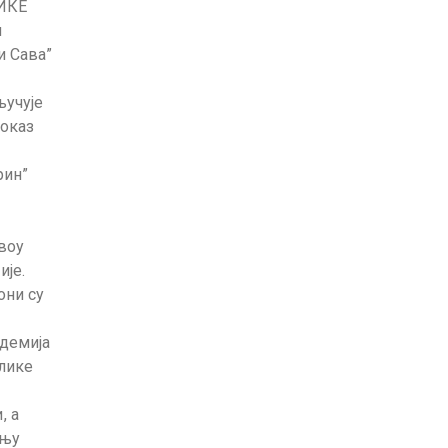
ЛИКЕ
м
и Сава”
ључује
роказ
рин”
.
воу
је.
они су
адемија
блике
, а
жњу