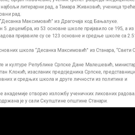
 најбољи литерарни рад, а Тамара Живковић, ученица треће
овни рад.
 “Десанка Максимовић” из Драгочаја код Бањалуке.
н 5. децембра, из 53 основне школе пријавило се 195, а из
радова пријавиле су се 123 основне и средње школе са 2.5
сновних школа “Десанка Максимовић” из Станара, “Свети 
ете и културе Републике Српске Дане Малешевић, министа
тан Клокић, изасланик предсједника Српске, представниц
овних и средњих школа и друге личности из политике и
не академије отворио изложбу ученичких ликовних радова
држана је у сали Скупштине општине Станари.