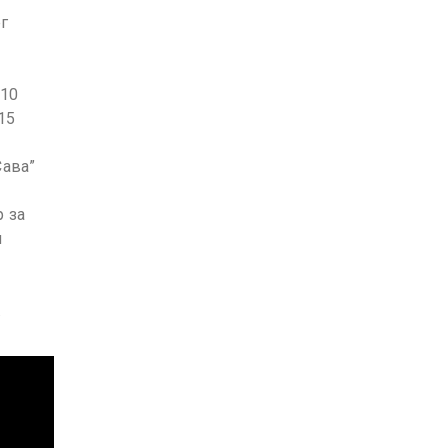
г
 10
15
Сава”
р за
и
.