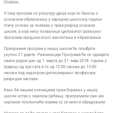
Children.
У овај програм се укључују дјеца која по Закону о
основном образовању у наредној школској години
стичу услове за полазак у први разред основне
школе, а која нису полазници цјеловитог развојног
програма предшколског васпитања и образовања.
Припремни програм у нашој школи ће похађати
укупно 21 дијете. Реализација Програма ће се одвијати
сваки радни дан од 1. марта до 31. маја 2018. године у
трајању од три сата и то од 12.00 часова до 15.00
часова под надзором дипломираног професора
разредне наставе.
Како би нашим ученицима први боравак у нашој
школи остао у лијепом сјећању, припремили смо им
скромне поклончиће којима су се многи обрадовали.