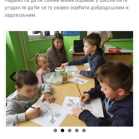
Надамо се да ће свима њима боравак у школи бити
угодан те да ће се ту увијек осјећати добродошлим и
задовољним.
Previ
Next
ous