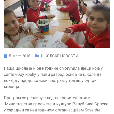
5. март 2018.
ШКОЛСКЕ НОВОСТИ
Наша школа је и ове године омогућила дјеци која у
септембру крећу у први разред основне школе да
похађају предшколски програм у трајању од три
мјесеца.
Програм се реализује под покровитељством
Министарства просвјете и културе Републике Српске
у сарадњи са невладином организацијом Save the