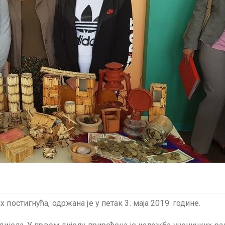
постигнућа, одржана је у петак 3. маја 2019. године.