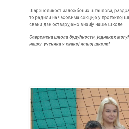
Шареноликост изложбених штандова, раздраг
то радили на часовима секције у протеклој ш
сваки дан остварујемо визију наше школе:
Савремена школа будућности, једнаких могућ
нашег ученика у свакој нашој школи!