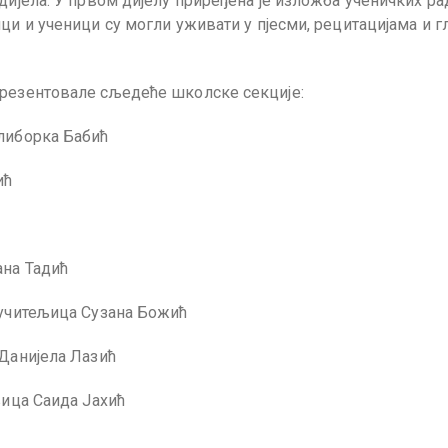
дијела. У првом дијелу приређена је изложба ученичких ра
ци и ученици су могли уживати у пјесми, рецитацијама и 
презентовале сљедеће школске секције:
алиборка Бабић
ић
ана Тадић
 учитељица Сузана Божић
 Данијела Лазић
љица Саида Јахић