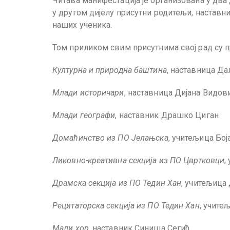
Читава манифестација је организована у два 
у другом дијелу присутни родитељи, наставни
наших ученика.
Том приликом свим присутнима свој рад су 
Културна и природна баштина
, наставница Д
Млади историчари
, наставница Дијана Видов
Млади географи
, наставник Драшко Циган
Домаћинство из ПО Јелањска
, учитељица Бој
Ликовно-креативна секција из ПО Цвртковци
,
Драмска секција из ПО Тедин Хан
, учитељица
Рецитаторска секција из ПО Тедин Хан
, учите
Мали хор
, наставник Синиша Сегић