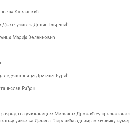
Жељена Ковачевић
во Доње
, учитељ Денис Гавранић
ељица Марија Зеленковић
ћ
орње
, учитељица Драгана Ђурић
Станислав Рађен
г разреда са учитељицом Миленом Дроњић су презентовал
 пратњу учитеља Дениса Гавранића одсвирао музичку нумер