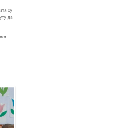
шта су
уту да
ког