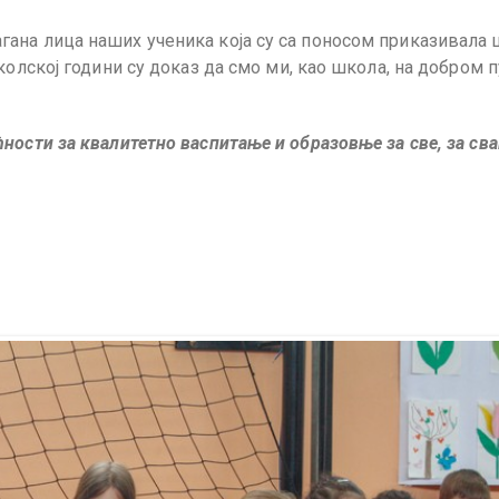
ана лица наших ученика која су са поносом приказивала 
колској години су доказ да смо ми, као школа, на добром п
ности за квалитетно васпитање и образовње за све, за сва