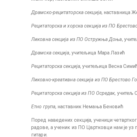
Драмско-рецитаторска секција
, наставница 
Рецитаторска и хорска секција из ПО Бресто
Ликовна секција из ПО Остружња Доња
, учит
Драмска секција
, учитељица Мара Лазић
Рецитаторска секција
, учитељица Весна Сими
Ликовно-креативна секција из ПО Брестово Г
Рецитаторска секција
из ПО Осредак
, учитељ 
Етно група
, наставник Немања Беновић
Поред наведених секција, ученици четвртко
радове, а ученик из ПО Цвртковци нам је уз
гитари.