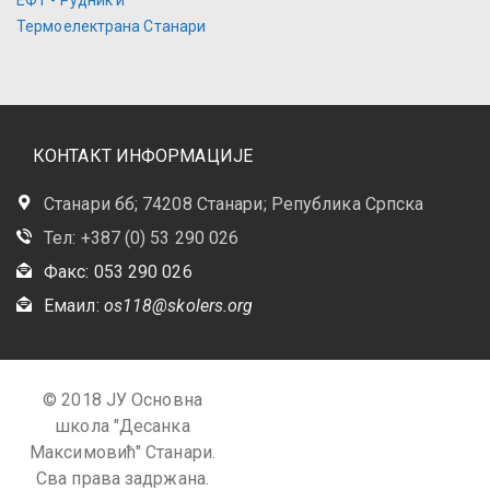
Термоелектрана Станари
КОНТАКТ ИНФОРМАЦИЈЕ
Станари бб; 74208 Станари; Република Српска
Тел: +387 (0) 53 290 026
Факс: 053 290 026
Емаил:
os118@skolers.org
© 2018 ЈУ Основна
школа "Десанка
Максимовић" Станари.
Сва права задржана.