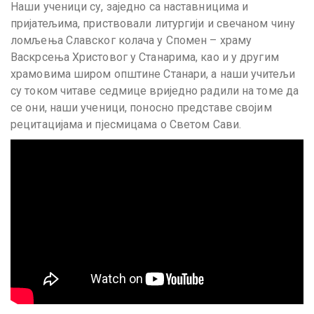
Наши ученици су, заједно са наставницима и
пријатељима, приствовали литургији и свечаном чину
ломљења Славског колача у Спомен – храму
Васкрсења Христовог у Станарима, као и у другим
храмовима широм општине Станари, а наши учитељи
су током читаве седмице вриједно радили на томе да
се они, наши ученици, поносно представе својим
рецитацијама и пјесмицама о Светом Сави.