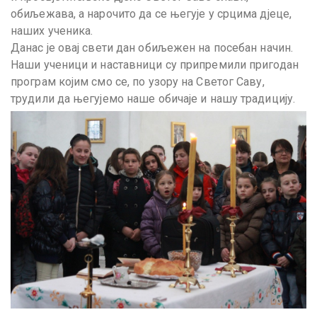
обиљежава, а нарочито да се његује у срцима дјеце,
наших ученика.
Данас је овај свети дан обиљежен на посебан начин.
Наши ученици и наставници су припремили пригодан
програм којим смо се, по узору на Светог Саву,
трудили да његујемо наше обичаје и нашу традицију.