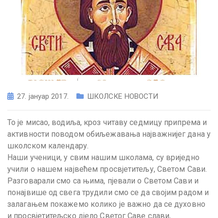
27. јануар 2017.
ШКОЛСКЕ НОВОСТИ
То је мисао, водиља, кроз читаву седмицу припрема и
активности поводом обиљежавања најважнијег дана у
школском календару.
Наши ученици, у свим нашим школама, су вриједно
учили о нашем највећем просвјетитељу, Светом Сави.
Разговарали смо са њима, пјевали о Светом Сави и
понајвише од свега трудили смо се да својим радом и
залагањем покажемо колико је важно да се духовно
и просвјетитељско дјело Светог Саве слави,