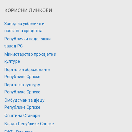
КОРИСНИ ЛИНКОВИ
Завод за уџбенике и
наставна средства
Републички педагошки
завод РС
Министарство просвјете и
културе
Портал за образовање
Републике Српске
Портал за културу
Републике Српске
Омбудсман за дјецу
Републике Српске
Општина Станари
Влада Републике Српске
ЕФТ - Рудник и