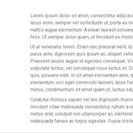
Lorem ipsum dolor sit amet, consectetur adipiscing
lacus enim, semper vel sollicitudin ut, porta eu 
mattis augue elementum. Aenean laoreet consequa
felis. Ut semper dolor quam, ut tincidunt ex rhon
Ut ut venenatis lorem. Etiam nec placerat velit, 
purus ante, dignissim quis ipsum ac, aliquet vehic
Praesent iaculis augue id egestas consequat. Vi
vulputate lectus, vel consequat risus luctus et. D
quis, posuere nibh. In sit amet elementum ante, 
elementum, orci eget commodo laoreet, lacus feli
metus, condimentum sit amet quam ut, luctus sagitt
Curabitur rhoncus sapien vel leo dignissim rhoncus
tincidunt vitae malesuada consectetur, rutrum a o
metus erat, volutpat non ullamcorper ac, eleifend
malesuada fames ac turpis egestas. Fusce tristiq