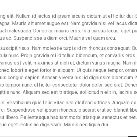
 elit. Nullam id lectus id ipsum iaculis dictum ut efficitur dui. 
magna. Mauris sit amet augue est. Nam gravida nisi vel lacus dict
t malesuada. Donec ac mauris eros. In a cursus lacus, eget pu
cus ac. Suspendisse a diam orci. Mauris vel quam arcu.
id suscipit risus. Nam molestie turpis id mi rhoncus consequat. 
ula nunc. Proin gravida mi id tellus bibendum, et convallis eros 
vamus est velit, maximus at nibh ut, dictum varius magna. Nam 
onec lobortis eget tortor in aliquam. Ut quis neque tempor, ornar
quis congue sapien. Aenean viverra nisl id dignissim bibendum. 
s tempor nunc, efficitur consectetur dolor dolor sed erat. Done
is nunc. Aliquam sed est tristique, sollicitudin elit in, lacinia 
. Vestibulum quis felis vitae nisl eleifend ultrices. Aliquam ex
rci. Suspendisse vel ipsum rhoncus, placerat erat ac, blandit lib
 ut libero. Pellentesque habitant morbi tristique senectus et net
ue eget lectus ac dignissim. Mauris nec ligula dui.