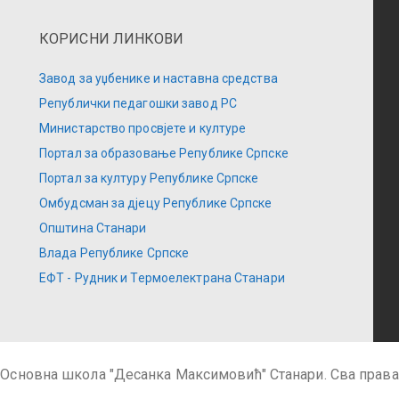
КОРИСНИ ЛИНКОВИ
Завод за уџбенике и наставна средства
Републички педагошки завод РС
Министарство просвјете и културе
Портал за образовање Републике Српске
Портал за културу Републике Српске
Омбудсман за дјецу Републике Српске
Општина Станари
Влада Републике Српске
ЕФТ - Рудник и Термоелектрана Станари
 Основна школа "Десанка Максимовић" Станари. Сва права