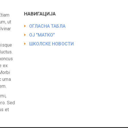
НАВИГАЦИЈА
Etiam
um, ut
ОГЛАСНА ТАБЛА
lvinar
ОЈ "МАТКО"
ШКОЛСКЕ НОВОСТИ
Quisque
luctus.
rhoncus
e ex
Morbi
c urna
sem.
 mi,
ero. Sed
us et