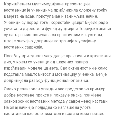
Коришћењем мултимедијалне презентације,
наставница је ученицима приближила сложену грађу
цвијета на јасан, приступачан и занимљив начин.
Ученици су поред тога , користећи цвијет бијеле раде
уочавали дијелове и функцију цвијета.Теоријска знања
су на тај начин повезана са практичним искуством,
што је значајно допринијело трајнијем усвајању
наставних садржаја.
Посебну вриједност часу дао је практични и креативни
дио, у којем су ученици од шарених папира
израђивали моделе цвијета. Ова активност није само
подстакла маштовитост и мотивацију ученика, већ је
допринијела развоју функционалног знања.
Овако реализован угледни час представља примјер
добре наставне праксе и показује значај примјене
разноврсних наставних метода у савременој настави.
На овај начин је подједнако наглашена улога
наставника као организатора и водича кроз процес