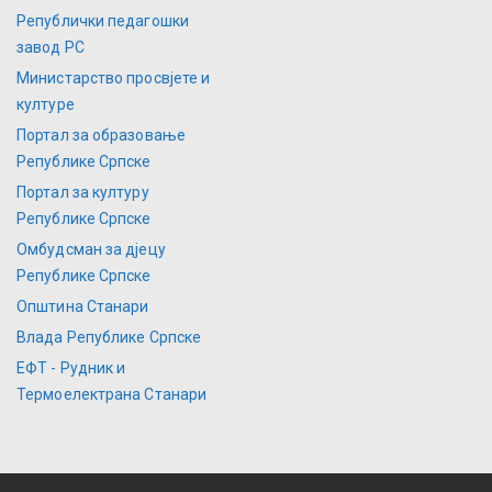
Републички педагошки
завод РС
Министарство просвјете и
културе
Портал за образовање
Републике Српске
Портал за културу
Републике Српске
Омбудсман за дјецу
Републике Српске
Општина Станари
Влада Републике Српске
ЕФТ - Рудник и
Термоелектрана Станари