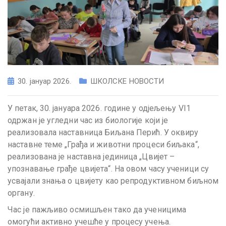
30. јануар 2026.
ШКОЛСКЕ НОВОСТИ
У петак, 30. јануара 2026. године у одјељењу VI1
одржан је угледни час из биологије који је
реализовала наставница Биљана Перић. У оквиру
наставне теме „Грађа и животни процеси биљака“,
реализована је наставна јединица „Цвијет –
упознавање грађе цвијета“. На овом часу ученици су
усвајали знања о цвијету као репродуктивном биљном
органу.
Час је пажљиво осмишљен тако да ученицима
омогући активно учешће у процесу учења.