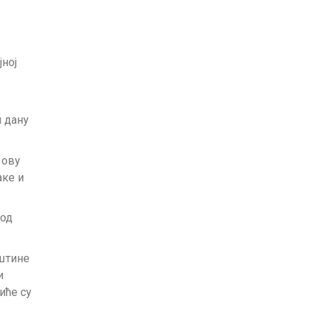
ној
м дану
 ову
аке и
 од
штине
и
иће су