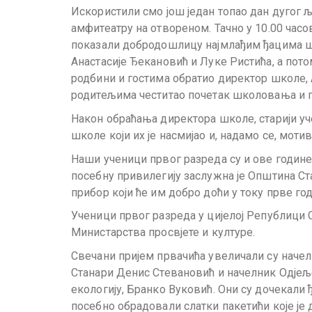
Искористили смо још један топао дан дугог 
амфитеатру на отвореном. Тачно у 10.00 час
показали добродошлицу најмлађим ђацима ш
Анастасије Ђекановић и Луке Ристића, а пот
родбини и гостима обратио директор школе, 
родитељима честитао почетак школовања и 
Након обраћања директора школе, старији уч
школе који их је насмијао и, надамо се, моти
Наши ученици првог разреда су и ове године
посебну привилегију заслужна је Општина Ста
прибор који ће им добро доћи у току прве г
Ученици првог разреда у цијелој Републици С
Министарства просвјете и културе.
Свечани пријем првачића увеличали су нач
Станари Денис Стевановић и начелник Одјељ
екологију, Бранко Вуковић. Они су дочекали
посебно обрадовали слатки пакетићи које је