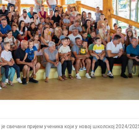
н је свечани пријем ученика који у новој школској 2024/202