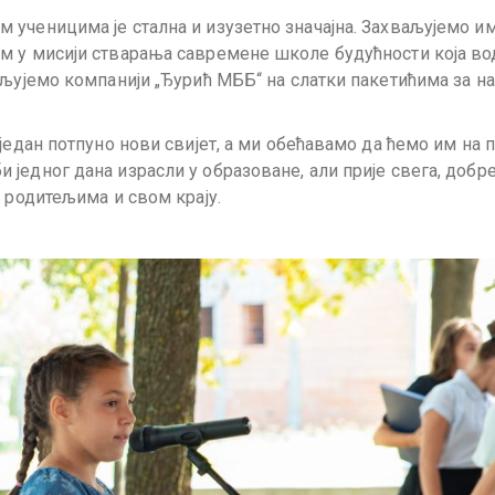
ученицима је стална и изузетно значајна. Захваљујемо им
м у мисији стварања савремене школе будућности која во
аљујемо компанији „Ђурић МББ“ на слатки пакетићима за н
један потпуно нови свијет, а ми обећавамо да ћемо им на п
једног дана израсли у образоване, али прије свега, добре
 родитељима и свом крају.