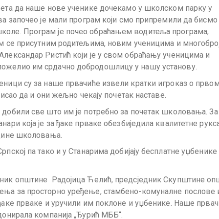
љета да наше нове ученике дочекамо у школском парку у
ова започео је мали програм који смо припремили да бисмо
коле. Програм је почео обраћањем водитеља програма,
ом се присутним родитељима, новим ученицима и многоброј
Александар Ристић који је у свом обраћању ученицима и
пожелио им срдачно добродошлицу у нашу установу.
еници су за наше првачиће извели кратки игроказ о прво
висао да и они жељно чекају почетак наставе.
 добили све што им је потребно за почетак школовања. За
нари која је за ђаке прваке обезбиједила квалитетне рукс
одине школовања.
рпској па тако и у Станарима добијају бесплатне уџбенике
елник општине Радојица Ћелић, предсједник Скупштине оп
ења за просторно уређење, стамбено-комуналне послове 
 ђаке прваке и уручили им поклоне и уџбенике. Наше првач
 донирала компанија „Ђурић МББ“.