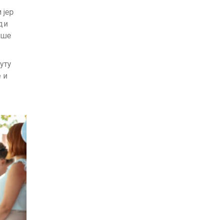
 јер
ди
аше
уту
 и