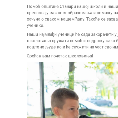
Помоћ општине Станари нашој школи и нашим 
препознају важност образовања и помажу на
рачуна о сваком нашем ђаку. Такође се захв
ученике.
Наши најмлађи ученици ће сада закорачити у 
школовања пружати помоћ и подршку како би 
поштене људе који ће служити на част својим
Срећан вам почетак школовања!