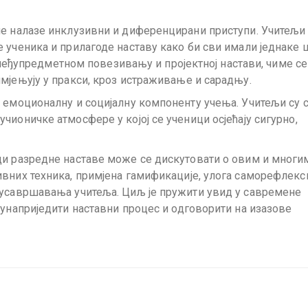
ше налазе инклузивни и диференцирани приступи. Учитељи
 ученика и прилагоде наставу како би сви имали једнаке 
е међупредметном повезивању и пројектној настави, чиме се
мјењују у пракси, кроз истраживање и сарадњу.
 емоционалну и социјалну компоненту учења. Учитељи су 
ионичке атмосфере у којој се ученици осјећају сигурно,
ци разредне наставе може се дискутовати о овим и многи
вних техника, примјена гамификације, улога саморефлекси
 усавршавања учитеља. Циљ је пружити увид у савремене
 унаприједити наставни процес и одговорити на изазове