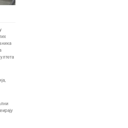
у
лих
вника
а
ултета
ја,
ални
еирају