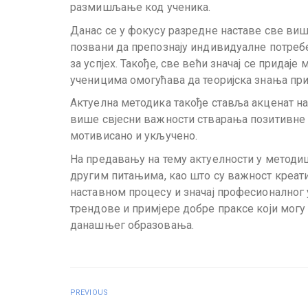
размишљање код ученика.
Данас се у фокусу разредне наставе све ви
позвани да препознају индивидуалне потребе
за успјех. Такође, све већи значај се придај
ученицима омогућава да теоријска знања при
Актуелна методика такође ставља акценат на
више свјесни важности стварања позитивне уч
мотивисано и укључено.
На предавању на тему актуелности у методи
другим питањима, као што су важност креати
наставном процесу и значај професионалног
трендове и примјере добре праксе који могу
данашњег образовања.
PREVIOUS