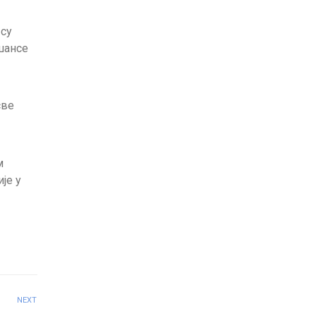
 су
шансе
све
м
је у
NEXT