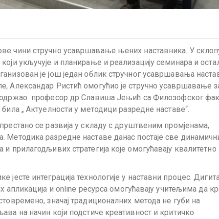
ве чини стручно усавршавање њених наставника. У склоп
који укључује и планирање и реализацију семинара и оста
ганизован је још један облик стручног усавршавања наста
е, Александар Ристић омогућио је стручно усавршавање з
е одржао професор др Славиша Јењић са Филозофског фак
 била „ Актуелности у методици разредне наставе“.
престано се развија у складу с друштвеним промјенама,
 Методика разредне наставе данас постаје све динамични
 и прилагодљивих стратегија које омогућавају квалитетно
е јесте интеграција технологије у наставни процес. Дигит
х апликација и online ресурса омогућавају учитељима да кр
стовремено, значај традиционалних метода не губи на
ава на начин који подстиче креативност и критичко