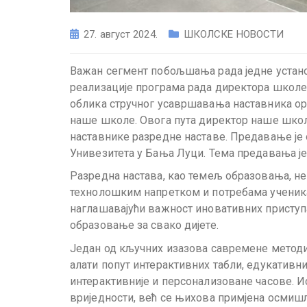
27. август 2024.
ШКОЛСКЕ НОВОСТИ
Важан сегмент побољшања рада једне устано
реализације програма рада директора школе 
облика стручног усавршавања наставника ор
наше школе. Овога пута директор наше школ
наставнике разредне наставе. Предавање ј
Унивезитета у Бања Луци. Тема предавања је
Разредна настава, као темељ образовања, не
технолошким напретком и потребама ученика.
наглашавајући важност иновативних приступа
образовање за свако дијете.
Један од кључних изазова савремене методик
алати попут интерактивних табли, едукативни
интерактивније и персонализоване часове. И
вриједности, већ се њихова примјена осмишљ