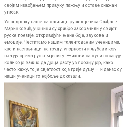
својим извођењем привуку пажњу и оставе снажан
утисак.
Уз подршку наше наставнице руског језика Слађане
Маринковић, ученици су храбро закорачили у свијет
руске поезије, откривајући њене боје, звукове и
емоције. Честитамо нашим талентованим ученицима,
као и наставници, на труду, упорности и љубави коју
његују према руском језику. Њихови наступи показују
колико је важно да дјеца расту уз поезију јер, како
често кажу, то је свјетлост која грије душу — и данас су
наши ученици то најбоље доказали.