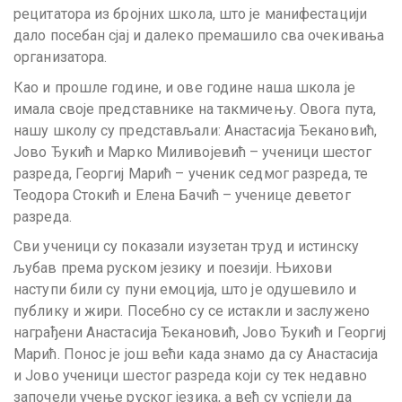
рецитатора из бројних школа, што је манифестацији
дало посебан сјај и далеко премашило сва очекивања
организатора.
Као и прошле године, и ове године наша школа је
имала своје представнике на такмичењу. Овога пута,
нашу школу су представљали: Анастасија Ђекановић,
Јово Ђукић и Марко Миливојевић – ученици шестог
разреда, Георгиј Марић – ученик седмог разреда, те
Теодора Стокић и Елена Бачић – ученице деветог
разреда.
Сви ученици су показали изузетан труд и истинску
љубав према руском језику и поезији. Њихови
наступи били су пуни емоција, што је одушевило и
публику и жири. Посебно су се истакли и заслужено
награђени Анастасија Ђекановић, Јово Ђукић и Георгиј
Марић. Понос је још већи када знамо да су Анастасија
и Јово ученици шестог разреда који су тек недавно
започели учење руског језика, а већ су успјели да