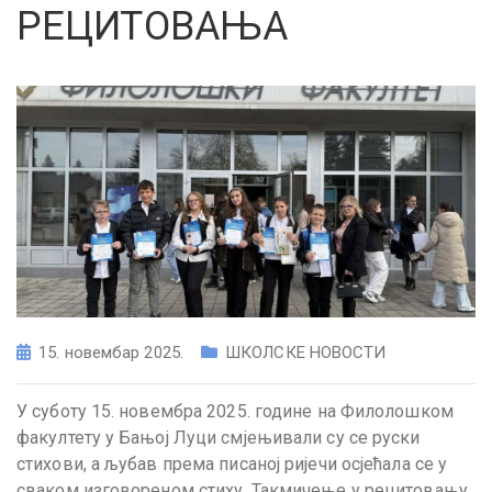
РЕЦИТОВАЊА
15. новембар 2025.
ШКОЛСКЕ НОВОСТИ
У суботу 15. новембра 2025. године на Филолошком
факултету у Бањој Луци смјењивали су се руски
стихови, а љубав према писаној ријечи осјећала се у
сваком изговореном стиху. Такмичење у рецитовању