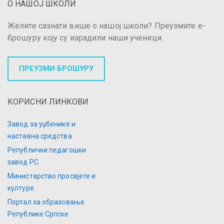
О НАШОЈ ШКОЛИ
Желите сазнати више о нашој школи? Преузмите е-
брошуру коју су израдили наши ученици.
ПРЕУЗМИ БРОШУРУ
КОРИСНИ ЛИНКОВИ
Завод за уџбенике и
наставна средства
Републички педагошки
завод РС
Министарство просвјете и
културе
Портал за образовање
Републике Српске