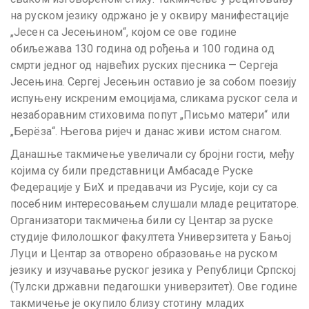
на руском језику одржано је у оквиру манифестације
„Јесен са Јесењином“, којом се ове године
обиљежава 130 година од рођења и 100 година од
смрти једног од највећих руских пјесника — Сергеја
Јесењина. Сергеј Јесењин оставио је за собом поезију
испуњену искреним емоцијама, сликама руског села и
незаборавним стиховима попут „Письмо матери“ или
„Берёза“. Његова ријеч и данас живи истом снагом.
Данашње такмичење увеличали су бројни гости, међу
којима су били представници Амбасаде Руске
Федерације у БиХ и предавачи из Русије, који су са
посебним интересовањем слушали младе рецитаторе.
Организатори такмичења били су Центар за руске
студије Филолошког факултета Универзитета у Бањој
Луци и Центар за отворено образовање на руском
језику и изучавање руског језика у Републици Српској
(Тулски државни педагошки универзитет). Ове године
такмичење је окупило близу стотину младих