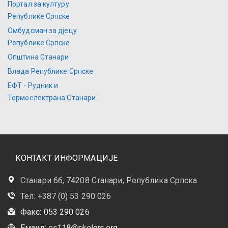
Портал за културу
Републике Српске
Омбудсман за дјецу
Републике Српске
Општина Станари
Влада Републике Српске
ЕФТ - Рудник и
Термоелектрана Станари
КОНТАКТ ИНФОРМАЦИЈЕ
Станари бб; 74208 Станари; Република Српска
Тел: +387 (0) 53 290 026
Факс: 053 290 026
Емаил:
os118@skolers.org