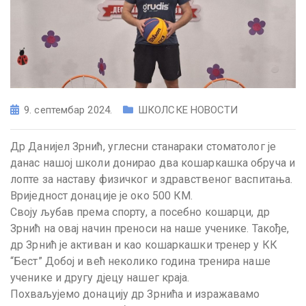
9. септембар 2024.
ШКОЛСКЕ НОВОСТИ
Др Данијел Зрнић, углесни станараки стоматолог је
данас нашој школи донирао два кошаркашка обруча и
лопте за наставу физичког и здравственог васпитања.
Вриједност донације је око 500 КМ.
Своју љубав према спорту, а посебно кошарци, др
Зрнић на овај начин преноси на наше ученике. Такође,
др Зрнић је активан и као кошаркашки тренер у КК
“Бест” Добој и већ неколико година тренира наше
ученике и другу дјецу нашег краја.
Похваљујемо донацију др Зрнића и изражавамо