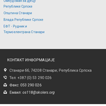
Омбудсман за дјецу
Републике Српске
Општина Станари
Влада Републике Српске
ЕФТ - Рудник и
Термоелектрана Станари
КОНТАКТ ИНФОРМАЦИЈЕ
Станари бб; 74208 Станари; Република Српска
Тел: +387 (0) 53 290 026
Факс: 053 290 026
Емаил:
os118@skolers.org