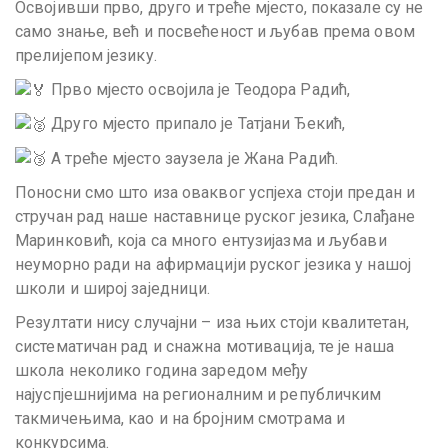
Освојивши прво, друго и треће мјесто, показале су не
само знање, већ и посвећеност и љубав према овом
прелијепом језику.
Прво мјесто освојила је Теодора Радић,
Друго мјесто припало је Татјани Ђекић,
А треће мјесто заузела је Жана Радић.
Поносни смо што иза оваквог успјеха стоји предан и
стручан рад наше наставнице руског језика, Слађане
Маринковић, која са много ентузијазма и љубави
неуморно ради на афирмацији руског језика у нашој
школи и широј заједници.
Резултати нису случајни – иза њих стоји квалитетан,
систематичан рад и снажна мотивација, те је наша
школа неколико година заредом међу
најуспјешнијима на регионалним и републичким
такмичењима, као и на бројним смотрама и
конкурсима.