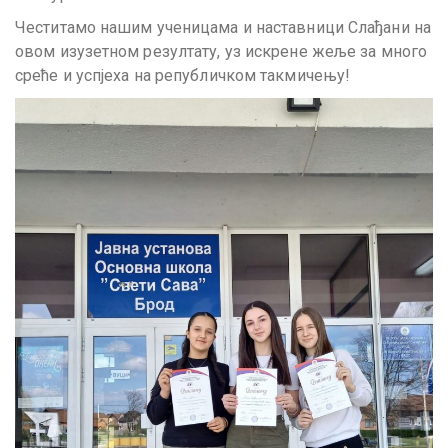
Честитамо нашим ученицама и наставници Слађани на
овом изузетном резултату, уз искрене жеље за много
среће и успјеха на републичком такмичењу!