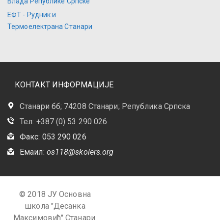
Влада Републике Српске
ЕФТ - Рудник и
Термоелектрана Станари
КОНТАКТ ИНФОРМАЦИЈЕ
Станари бб; 74208 Станари; Република Српска
Тел: +387 (0) 53 290 026
Факс: 053 290 026
Емаил:
os118@skolers.org
© 2018 ЈУ Основна
школа "Десанка
Максимовић" Станари.